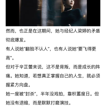
然而，也正是在这期间，她与经纪人梁婷的矛盾
彻底爆发。
有人说她“翻脸不认人”，也有人说她“要飞得更
高”。
但对于辛芷蕾来说，这不是背叛，而是成长的阵
痛。她知道，若想真正掌握自己的人生，就必须
握紧方向盘。
她一度被“封杀”，半年没戏拍，靠积蓄度日。但
她没有退缩，而是默默打磨演技。