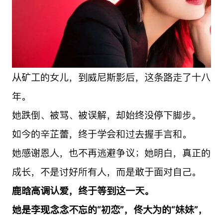
从矿工的女儿，到威尼斯影后，这条路走了十八
年。
她跌倒、被骂、被误解，却始终没停下脚步。
如今的辛芷蕾，终于学会和过去握手言和。
她感谢恩人，也不再逃避争议；她明白，真正的
成长，不是讨好所有人，而是敢于面对自己。
鹿晗高调认爱，终于等到这一天。
她是李现念念不忘的“初恋”，佟大为的“妹妹”，