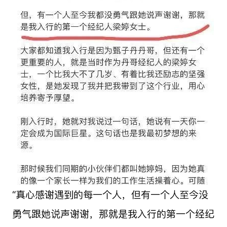
“真心感谢遇到的每一个人，但有一个人至今没
勇气跟她说声谢谢，那就是我入行的第一个经纪