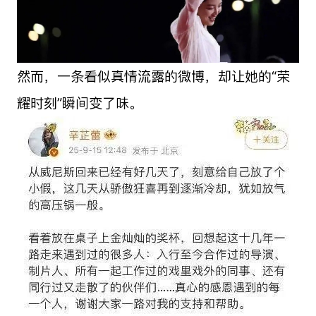
然而，一条看似真情流露的微博，却让她的“荣
耀时刻”瞬间变了味。