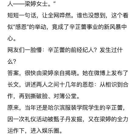
人——梁婷女士。”
短短一句话，让全网哗然。谁也没想到，这个看
似“感恩”的举动，竟成了辛芷蕾事业的新风暴中
心。
网友们一脸懵：辛芷蕾的前经纪人？发生过什
么？
答案，很快由梁婷亲自揭晓。她在微博上发布了
长文，讲述两人之间十几年的恩怨：从相识到合
作，再到撕破脸、对簿公堂。
原来，当年还是哈尔滨服装学院学生的辛芷蕾，
因一次礼仪活动被甄子丹发掘，又在梁婷的全力
运作下，进入娱乐圈。