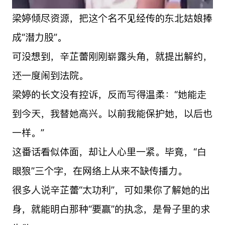
梁婷倾尽资源，把这个名不见经传的东北姑娘捧
成“潜力股”。
可没想到，辛芷蕾刚刚崭露头角，就提出解约，
还一度闹到法院。
梁婷的长文没有控诉，反而写得温柔：“她能走
到今天，我替她高兴。以前我能保护她，以后也
一样。”
这番话看似体面，却让人心里一紧。毕竟，“白
眼狼”三个字，在网络上从来不缺传播力。
很多人说辛芷蕾“太功利”，可如果你了解她的出
身，就能明白那种“要赢”的执念，是骨子里的求