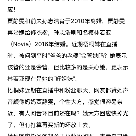
应！
贾静雯和前夫孙志浩育于2010年离婚，贾静雯
再婚嫁给修杰楷，孙志浩则和名模林若亚
（Novia）2016年结婚。近期梧桐妹在直播
时，被问到平时“爸爸的老婆”会管她吗？她表示
该管的还是会管，但比较多的是关心她，更表示
林若亚现在是她的“好姐妹”。
梧桐妹近期在直播中和粉丝聊天，网友都赞她声
音颇像妈妈贾静雯，个性大方，感觉很容易亲
近，有人问舌环目前还在吗？她大方回应快掉光
了，但有打算再买新的环放上去。