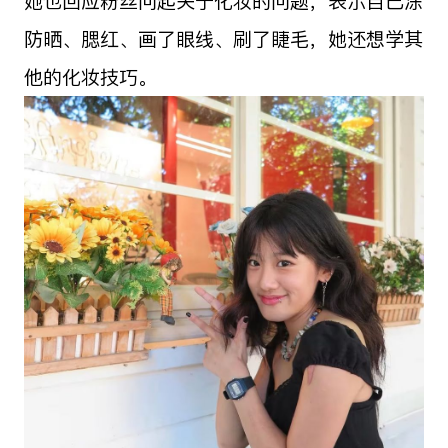
她也回应粉丝问起关于化妆的问题，表示自己涂
防晒、腮红、画了眼线、刷了睫毛，她还想学其
他的化妆技巧。