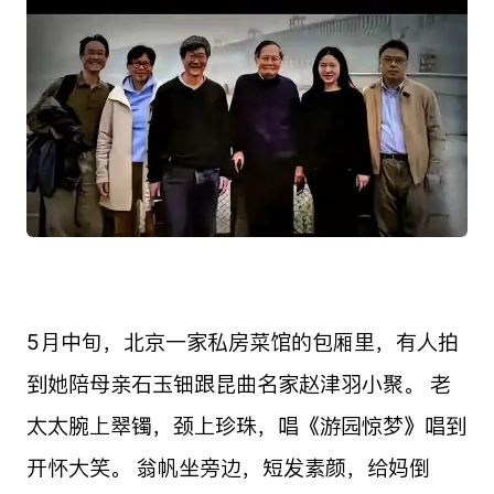
5月中旬，北京一家私房菜馆的包厢里，有人拍
到她陪母亲石玉钿跟昆曲名家赵津羽小聚。 老
太太腕上翠镯，颈上珍珠，唱《游园惊梦》唱到
开怀大笑。 翁帆坐旁边，短发素颜，给妈倒