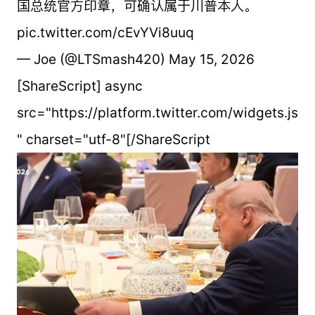
国总统官方印章，可确认属于川普本人。
pic.twitter.com/cEvYVi8uuq
— Joe (@LTSmash420) May 15, 2026
[ShareScript] async
src="https://platform.twitter.com/widgets.js
" charset="utf-8"[/ShareScript