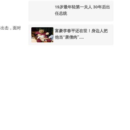
19岁最年轻第一夫人 30年后出
任总统
姿出击，面对
富豪李春平还在世！身边人把
他当“唐僧肉”....