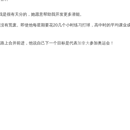
我是很有天分的，她愿意帮助我开发更多潜能。
没有荒废。即使他每星期要花20几个小时练习打球，高中时的平均课业
道路上合并前进，他说自己下一个目标是代表
加拿大
参加奥运会！