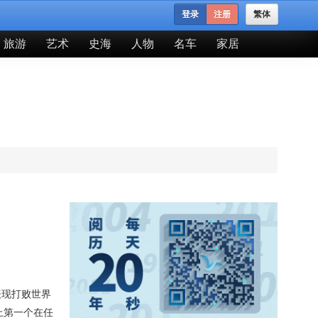
登录
注册
繁体
旅游
艺术
史海
人物
名车
家居
表现打败世界
上第一个在任