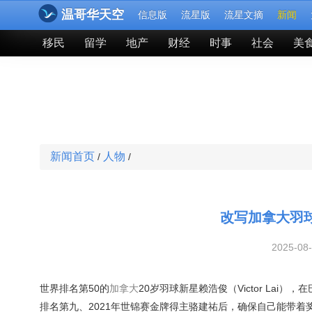
温哥华天空
信息版
流星版
流星文摘
新闻
移民
留学
地产
财经
时事
社会
美
新闻首页
人物
/
/
改写加拿大羽
2025-08
世界排名第50的
加拿大
20岁羽球新星赖浩俊（Victor La
排名第九、2021年世锦赛金牌得主骆建祐后，确保自己能带