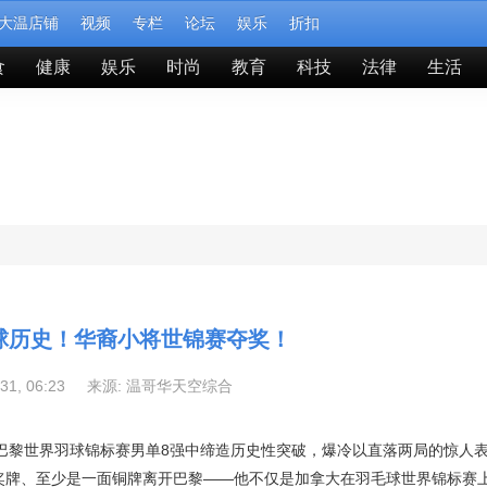
大温店铺
视频
专栏
论坛
娱乐
折扣
食
健康
娱乐
时尚
教育
科技
法律
生活
球历史！华裔小将世锦赛夺奖！
-31, 06:23 来源:
温哥华天空综合
i），在巴黎世界羽球锦标赛男单8强中缔造历史性突破，爆冷以直落两局的惊人
着奖牌、至少是一面铜牌离开巴黎——他不仅是加拿大在羽毛球世界锦标赛