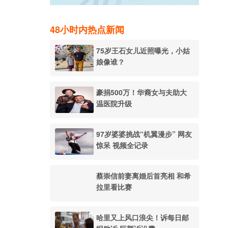
48小时内热点新闻
75岁王石女儿近照曝光，小姑
娘像谁？
豪捐500万！华裔女与夫助大
温医院升级
97岁婆婆挑战“机翼漫步” 网友
惊呆 视频全记录
蔡崇信前妻离婚后首亮相 和希
拉里看比赛
哈里又上风口浪尖！诉每日邮