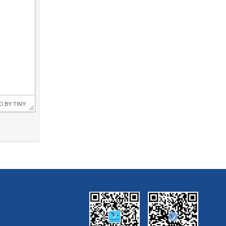
D BY 
TINY