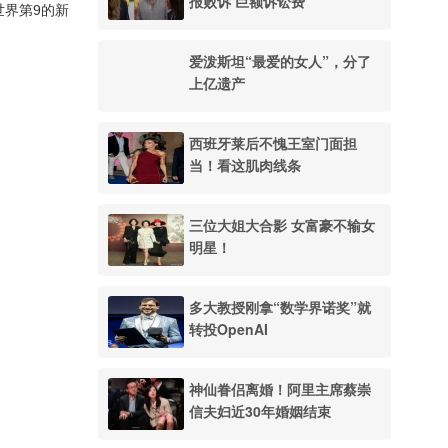
报败诉 巨额诉讼费
世界第9的新
爱泼斯坦“最爱的女人”，分了
上亿遗产
西班牙莱后不愧王室门面担
当！看这肌肉线条
三位大姐大合影 女富豪不输女
明星！
多大教授刚拿“数学界诺奖”就
转投OpenAI
神仙眷侣离婚！阿里主席蔡崇
信夫妇近30年婚姻结束