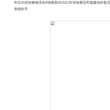
年仅20岁的赖俊浩在8强赛面对2021年世锦赛冠军骆建佑时毫
加坡好手。