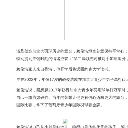
谈及创造
加拿大
羽球历史的意义，赖俊浩坦言刻意保持平常心：
特别提到关键时刻的情绪控管：“第二局领先时被对手加速追分，
赖俊浩家人来自香港，他开学后将返回约克大学读书。
早在2022年，年仅17岁的赖俊浩就在
加拿大
青少年男子单打(Junio
赖俊浩说，回想起2017年获得
加拿大
青少年羽毛球单打冠军时
自己一路势如破竹。当年的荣耀让他更有信心迈向更大的舞台，2
国际比赛，拿下了葡萄牙青少年国际羽球赛金牌。
赖俊浩说自己从小就是好动儿，嗅得出是体能优秀的孩子，所