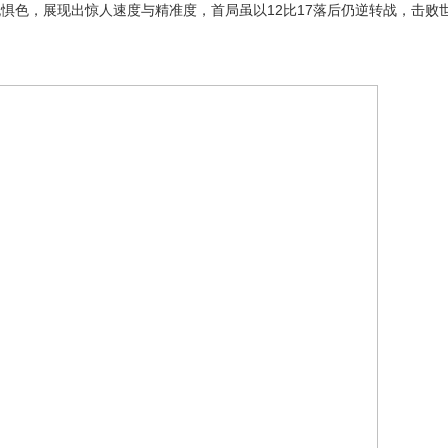
无惧色，展现出惊人速度与精准度，首局虽以12比17落后仍逆转战，击败