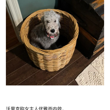
沃里克称女主人优雅而内敛。