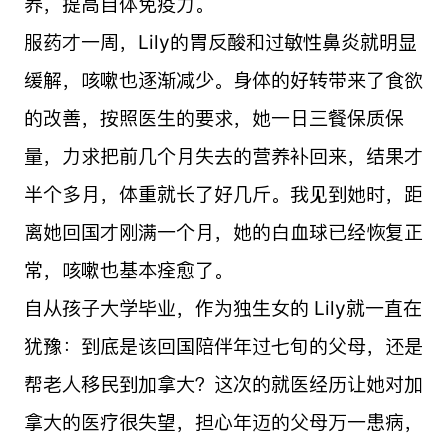
养，提高自体免疫力。
服药才一周，Lily的胃反酸和过敏性鼻炎就明显
缓解，咳嗽也逐渐减少。身体的好转带来了食欲
的改善，按照医生的要求，她一日三餐保质保
量，力求把前几个月失去的营养补回来，结果才
半个多月，体重就长了好几斤。我见到她时，距
离她回国才刚满一个月，她的白血球已经恢复正
常，咳嗽也基本痊愈了。
自从孩子大学毕业，作为独生女的 Lily就一直在
犹豫：到底是该回国陪伴年过七旬的父母，还是
帮老人
移民
到
加拿大
？这次的就医经历让她对加
拿大的医疗很失望，担心年迈的父母万一患病，