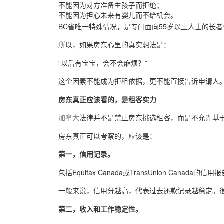
不能因为对方准备生孩子而拒绝；
不能因为担心未来有婴儿而不给机会。
BC省唯一特殊情况，是专门面向55岁以上人士的长
所以，如果房东心里的真实想法是：
“以后有宝宝，会不会麻烦？”
这个因素不能成为拒租依据，更不能直接告诉申请人
房东真正应该看的，是租客实力
加拿大
法律并不是禁止房东挑选租客，而是不允许基
房东真正可以考察的，应该是：
第一，信用记录。
包括Equifax Canada或TransUnion Canada的信用
一般来说，信用分越高，代表过去还款记录越稳定。很
第二，收入和工作稳定性。