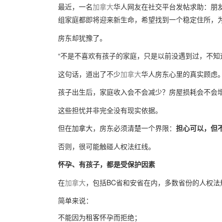
最近，一名
加拿大
华人网友在社交平台发帖求助：朋
组家庭都即将迎来新生命，希望找到一个稳定住所，
房东却犹豫了。
“不是不喜欢有孩子的家庭，只是以前没遇到过，不知
这句话，道出了不少
加拿大
华人房东心里的真实顾虑
孩子出生后，家庭收入会不会减少？房屋损耗会不会
这些担忧并非完全没有现实依据。
但在加拿大，房东必须清楚一个界限：
担心可以，但
否则，很可能触碰人权法红线。
怀孕、有孩子，都是受保护因素
在
加拿大
，包括BC省和安省在内，多数省份的人权法规都明
简单来说：
不能因为租客怀孕而拒绝；