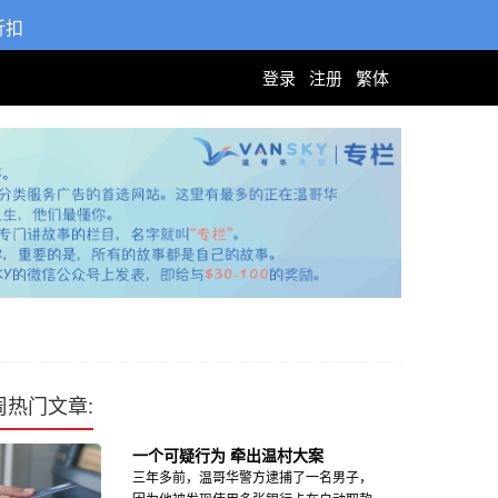
折扣
登录
注册
繁体
周热门文章:
一个可疑行为 牵出温村大案
三年多前，温哥华警方逮捕了一名男子，