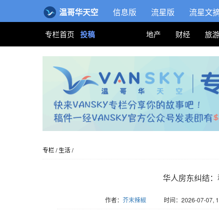
温哥华天空
信息版
流星版
流星文
专栏首页
投稿
地产
财经
旅
专栏
/
生活
/
华人房东纠结：
作者：
芥末辣椒
时间：2026-07-07, 1
版权归Vansky所有，转载请标注链接。