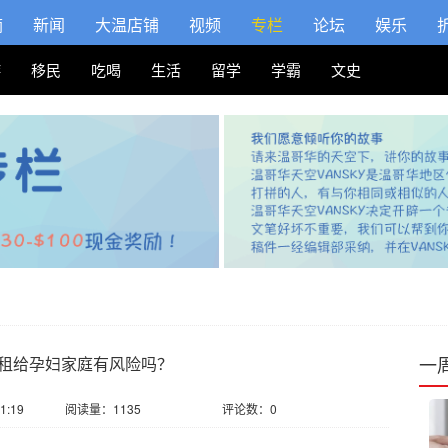
摘
新闻
大温店铺
视频
专栏
论坛
娱乐
游
移民
吃喝
生活
留学
学霸
文史
一
租给孕妇家庭有风险吗？
1:19
阅读量：1135
评论数：0