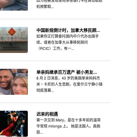
因为他被发现使用多张银行卡在自动取款
机频繁取...
中国新规倒计时，加拿大移民顾...
如果你正打算委托国内中介代办出国手
续，或者在加拿大从事移民顾问
（RCIC）工作，有一...
单亲妈继承百万遗产 被小男友...
8 月 2 日消息，43 岁的美国单亲妈妈杰
米・卡尼的人生悲剧，在爱尔兰宁静小镇
彻底落幕...
迟来的相遇
第一次见到 Mary，是在十多年前的温哥
华常规 milonga 上。 她是法国人。高挑
挺...