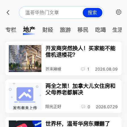
搜索
地产
专栏
财经
旅游
移民
吃喝
生活
开发商突然换人！买家能不能
借机退楼花？
芥末辣椒
1
2026.08.09
两全之策！加拿大儿女住房和
父母养老都解决
阳光正好
0
2026.07.29
世界杯，温哥华房东赚翻了