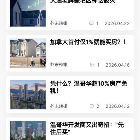
大温老牌豪宅区神话破灭
芥末辣椒
1
2026.04.22
加拿大首付仅1%就能买房？！
芥末辣椒
1
2026.04.16
凭什么？温哥华超10%房产免
税！
芥末辣椒
2
2026.04.12
温哥华开发商又出奇招："先
住后买"