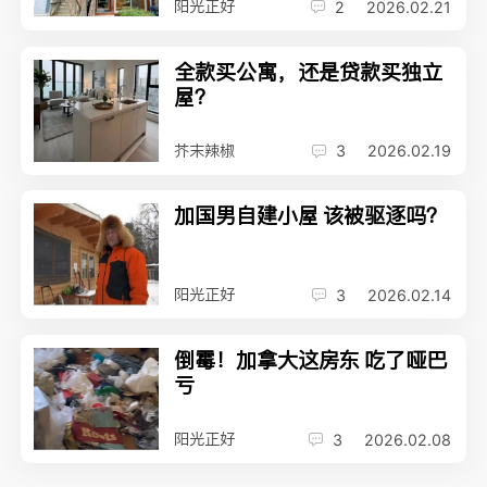
阳光正好
2
2026.02.21
全款买公寓，还是贷款买独立
屋？
芥末辣椒
3
2026.02.19
加国男自建小屋 该被驱逐吗？
阳光正好
3
2026.02.14
倒霉！加拿大这房东 吃了哑巴
亏
阳光正好
3
2026.02.08