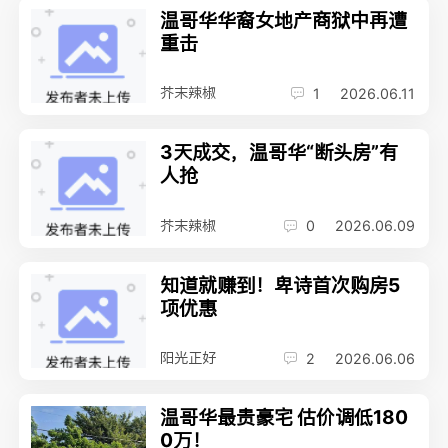
温哥华华裔女地产商狱中再遭
重击
芥末辣椒
1
2026.06.11
3天成交，温哥华“断头房”有
人抢
芥末辣椒
0
2026.06.09
知道就赚到！卑诗首次购房5
项优惠
阳光正好
2
2026.06.06
温哥华最贵豪宅 估价调低180
0万！