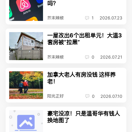
吗？
芥末辣椒
1
2026.07.23
一屋改出6个出租单元！大温3
套房被“拉黑”
芥末辣椒
0
2026.07.21
加拿大老人有房没钱 这样养
老！
阳光正好
0
2026.07.10
豪宅没凉！只是温哥华有钱人
换地图了