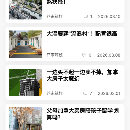
熬抉择！
芥末辣椒
1
2026.03.10
大温要建“流浪村”！配置很高
芥末辣椒
0
2026.03.08
一边买不起一边卖不掉，加拿
大房子太魔幻
芥末辣椒
7
2026.03.01
父母加拿大买房陪孩子留学 划
算吗？