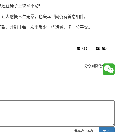
然还在椅子上纹丝不动！
，让人感慨人生无常，也庆幸世间仍有善意相伴。
细致，才能让每一次出发少一些遗憾，多一分平安。
赞（
6
）
踩（
0
）
分享到微信:
发布者: 游客
发布