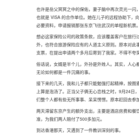
也许是岳父冥冥之中的保佑，妻子脑中再次灵光一闪，想
也就是 VISA 的合作单位。她在儿子的远程协助下
必要资料，申请报销那张东京飞往武汉的单程新机票
想必这家保险公司的政策条款，应该覆盖客户在旅行
外，也符合旅游保险应有的人道主义原则。原本对此事
支票，在提出申请两个多月后寄到了我家。不得不夸
俗话说，女婿是半个儿，外孙是外姓人。其实，人心
无论如何都是一件沉痛的事。
接下来的几天，我和儿子都只能勉强打起精神，按图
上算是泡汤了。正当父子俩无心恋栈之时，9月24日
们整个人都有些无所事事、呆呆愣愣。原本赶回去参加
两天滞留东京产生的额外支出，主要是酒店房费和餐
准，为我们两人赔付了500多加元。
到达香港那天，又遇到了一件教训深刻的事。