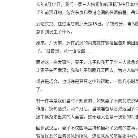
去年9月17日，我们一家三人搭乘加航班机飞往日本
半年前预订的，包含东京和香港之间的往返航程。岳
到达东京、住进酒店的那天是18日。子夜时分，电闪
意识到发生了什么。
原来，几天前，远在武汉的内弟就在微信里告知他姐
了。”没曾想，竟一语成谶……
面对这一突发事件，妻子、儿子和我开了个三人紧急会
让妻子先回武汉；我和儿子则晚几天回去，为老人做“
或许是巧合，也或许是冥冥之中的帮助，一张几小时
了。
有一件事是我们当时不知道的：如果妻子不向加航说
作废。换句话说，两个月后，当她准备从香港返回
多
痛中逐渐走出来的人而言，这无疑又会是一次新的打
回到武汉后，妻子不仅圆满主持和操办了父亲的丧事
微信好友的业务员急她所急，连忙联系加航客服中心