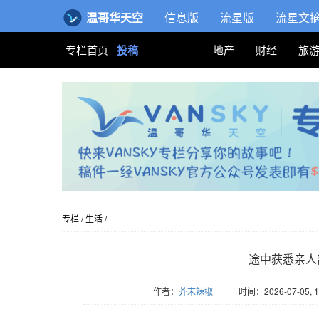
温哥华天空
信息版
流星版
流星文
专栏首页
投稿
地产
财经
旅
专栏
/
生活
/
途中获悉亲人
作者：
芥末辣椒
时间：2026-07-05, 1
版权归Vansky所有，转载请标注链接。