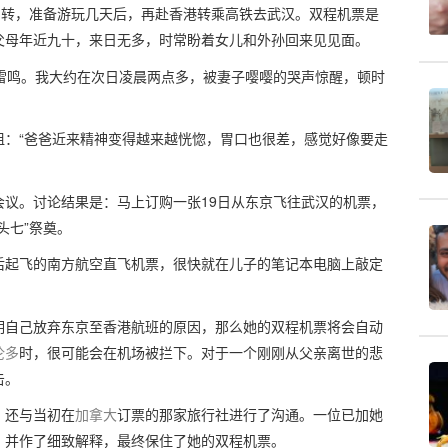
中转，准备游玩几天后，再赴香港转乘高铁去武汉。双程机票是
父母年近九十，来日无多，时常盼着女儿和外孙回来见见面。
雷鸣。我大约在次日凌晨两点多，被妻子嘤嘤的哭声惊醒，顿时
姐：“爸爸近来精神变得越来越恍惚，胃口也很差，感觉好像要走
议。讨论结果是：马上订购一张19日从东京飞往武汉的机票，
头七”祭奠。
后起飞的南方航空直飞机票，很快就在儿子的笔记本电脑上敲定
明自己放弃东京至香港航班的原因，那么她的双程机票将会自动
伦多
时，很可能会在机场被拦下。对于一个刚刚从父亲离世的悲
击。
，还与当初在
加拿大
订票的那家旅行社进行了沟通。一位已加她
，并作了细致解释，最终保住了她的双程机票。