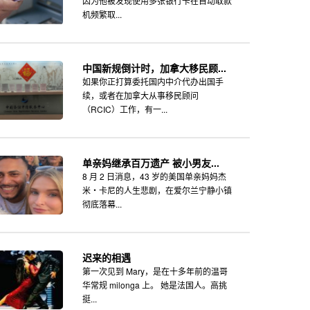
因为他被发现使用多张银行卡在自动取款
机频繁取...
中国新规倒计时，加拿大移民顾...
如果你正打算委托国内中介代办出国手
续，或者在加拿大从事移民顾问
（RCIC）工作，有一...
单亲妈继承百万遗产 被小男友...
8 月 2 日消息，43 岁的美国单亲妈妈杰
米・卡尼的人生悲剧，在爱尔兰宁静小镇
彻底落幕...
迟来的相遇
第一次见到 Mary，是在十多年前的温哥
华常规 milonga 上。 她是法国人。高挑
挺...