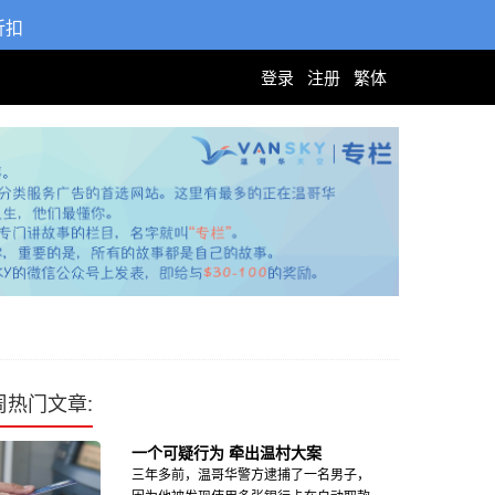
折扣
登录
注册
繁体
周热门文章:
一个可疑行为 牵出温村大案
三年多前，温哥华警方逮捕了一名男子，