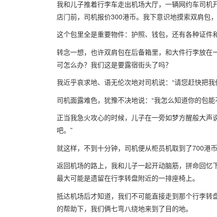
我和儿子推着行李车走出机场大厅，一辆网约车司机开
店门前，司机报价300港币。我下意识地摸索双肩包
这个包里全是重要物件：护照、钱包，还有各种证件
转念一想，也许双肩包在后备箱里，和大件行李放在
可怎么办？我们这是要露宿街头了吗？
我近乎哀求地、语无伦次地对司机说：“请您赶快把我
司机面露难色，犹豫不决地说：“我怎么知道你的包能
正当我急火攻心的时候，儿子在一旁如梦方醒般大声
吧。”
就这样，不到十分钟，司机便从柜员机取到了700港
返回机场的路上，我和儿子一起开动脑筋，拼命回忆
最大可能是遗留在行李转盘附近的一排座椅上。
抵达机场后才知道，我们不可能直接走到那个行李转
的帮助下，我们俩七弯八绕地来到了目的地。