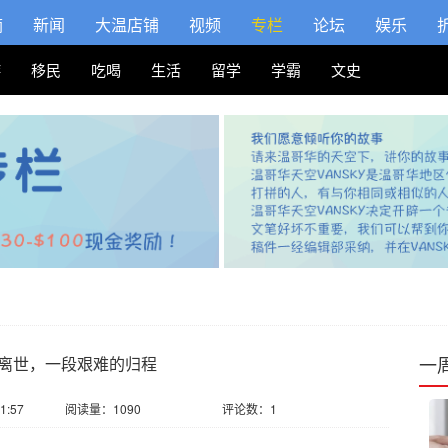
摘
新闻
大温店铺
视频
专栏
论坛
娱乐
游
移民
吃喝
生活
留学
学霸
文史
一
离世，一段艰难的归程
1:57
阅读量：1090
评论数：1