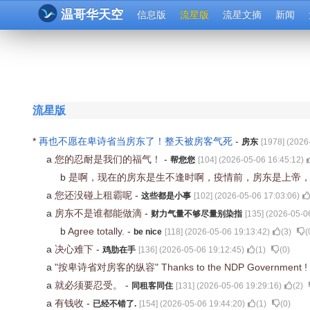
温哥华天空
信息版
流星版
流星文摘
新闻
流星版
*
再也不愿在卑诗省当房东了！整天被房客气死
-
房东
[
1978
] (
2026
a
您的忍耐是我们的福气！
-
帮您您
[
104
] (
2026-05-06 16:45:12
)
b
是啊，现在的房东是生不逢时啊，疫情前，房东是上帝
a
您还没碰上租霸呢
-
这些都是小事
[
102
] (
2026-05-06 17:03:06
)
a
房东不是谁都能做滴
-
财力气量不够尽量别染指
[
135
] (
2026-05-0
b
Agree totally.
-
be nice
[
118
] (
2026-05-06 19:13:42
)
(
3
)
(
a
决心难下
-
鸡肋在手
[
136
] (
2026-05-06 19:12:45
)
(
1
)
(
0
)
a
"按卑诗省对房客的纵容" Thanks to the NDP Government !
a
就必须要忍受。
-
同租客同住
[
131
] (
2026-05-06 19:29:16
)
(
2
)
a
有钱收
-
已经不错了.
[
154
] (
2026-05-06 19:44:20
)
(
1
)
(
0
)