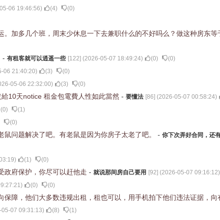
05-06 19:46:56
)
(
4
)
(
0
)
运。加多几个班，周末少休息一下去兼职什么的不好吗么？做这种房东等
。
-
有租客就可以逍遥一些
[
122
] (
2026-05-07 18:49:24
)
(
0
)
(
0
)
-06 21:40:20
)
(
3
)
(
0
)
026-05-06 22:32:00
)
(
3
)
(
0
)
10天notice 租金包電費人性如此當然
-
要懂法
[
86
] (
2026-05-07 00:58:24
)
(
0
)
(
1
)
(
0
)
老鼠问题解决了吧。有老鼠是因为你房子太老了吧。
-
你下次弄好合同，还
03:19
)
(
1
)
(
0
)
受政府保护，你尽可以赶他走
-
就说那间房自己要用
[
92
] (
2026-05-07 09:16:12
)
9:27:21
)
(
0
)
(
0
)
向保障，他们大多数违规出租，租也可以，用手机拍下他们违法证据，向
-05-07 09:31:13
)
(
8
)
(
1
)