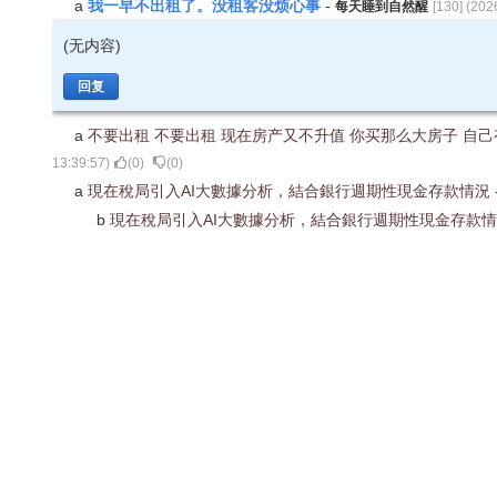
我一早不出租了。没租客没烦心事
a
-
每天睡到自然醒
[
130
] (
202
(无内容)
回复
a
不要出租 不要出租 现在房产又不升值 你买那么大房子 自
13:39:57
)
(
0
)
(
0
)
a
現在稅局引入AI大數據分析，結合銀行週期性現金存款情況
b
現在稅局引入AI大數據分析，結合銀行週期性現金存款