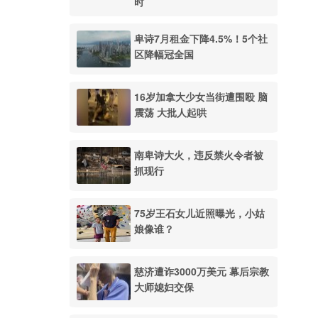
时
卑诗7月租金下降4.5%！5个社
区降幅冠全国
16岁加拿大少女当街遭围殴 脑
震荡 大批人起哄
南卑诗大火，违反禁火令者被
抓现行
75岁王石女儿近照曝光，小姑
娘像谁？
慈济遭诈3000万美元 幕后宗教
大师媳妇交保