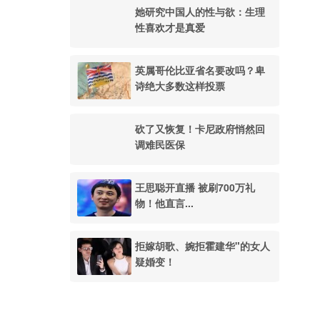
她研究中国人的性与欲：生理
性喜欢才是真爱
英属哥伦比亚省名要改吗？卑
诗绝大多数这样投票
砍了又恢复！卡尼政府悄然回
调难民医保
王思聪开直播 被刷700万礼
物！他直言...
拒嫁胡歌、婉拒霍建华"的女人
疑婚变！