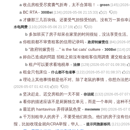
a
收点房租受尽窝囊气折寿，太不合算啦！
-
green
[
145
] (
2026-
a
BC RTA
-
300Bei
[
134
] (
2026-05-06 21:15:33
)
(
2
)
(
0
)
a
才赚那三几百块钱。还要受气担惊受怕的。没有万一算你幸
水电网费
[
110
] (
2026-05-06 21:17:19
)
(
1
)
(
0
)
b
多加班买了房子却呆在家里的时间很短，没法享受生活
a
你租前都不审查租客的信用记录吗
-
政府转嫁责任
[
84
] (
2026-05
b
"政府转嫁责任 ..." is the fat cats' culture
-
300Bei
[
114
] (
2
a
妳自己造成的問題 招租之前沒有做租客信用調查 遲交租金沒給
b
租户可以要求看地税单
-
法律
[
129
] (
2026-05-07 01:09:39
)
a
租金只包床位
-
什么都不包省事
[
122
] (
2026-05-07 01:08:37
)
(
2
)
a
理论上其他事情都是他不对。除了老鼠的事情，你想办法把
(
2026-05-07 01:42:43
)
(
0
)
(
0
)
a
坚决赶走。迟交房租的一天不留
-
你说呢
[
132
] (
2026-05-07 07:
a
看你的描述应该不是厨厕独立单元，而是一个单间，这种不
a
最近的 hantavirus 弄得谈鼠色变
-
meowww
[
98
] (
2026-05-07 0
a
千万别租华人的房子，不要受他们欺负。他们的房子沒有任
报，比如收现金就向CRA举报，华人...
-
提示同胞新移民
[
121
] (
2026