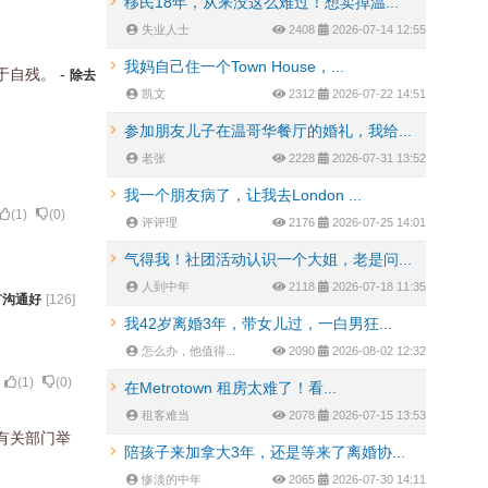
移民18年，从来没这么难过！想卖掉温...
失业人士
2408
2026-07-14 12:55
我妈自己住一个Town House，...
于自残。
-
除去
凯文
2312
2026-07-22 14:51
参加朋友儿子在温哥华餐厅的婚礼，我给...
老张
2228
2026-07-31 13:52
我一个朋友病了，让我去London ...
(
1
)
(
0
)
评评理
2176
2026-07-25 14:01
气得我！社团活动认识一个大姐，老是问...
人到中年
2118
2026-07-18 11:35
有沟通好
[
126
]
我42岁离婚3年，带女儿过，一白男狂...
怎么办，他值得...
2090
2026-08-02 12:32
(
1
)
(
0
)
在Metrotown 租房太难了！看...
租客难当
2078
2026-07-15 13:53
有关部门举
陪孩子来加拿大3年，还是等来了离婚协...
惨淡的中年
2065
2026-07-30 14:11