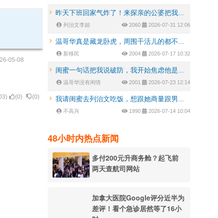
昨天下班回家气炸了！来探亲的公婆把我...
列治文李姐
2060
2026-07-31 12:06
温哥华真是藏龙卧虎，周围干活儿的都不...
新移民
2004
2026-07-17 10:32
26-05-08
闺蜜一句话把我说破防，我开始焦虑他是...
温哥华没有闲情
2001
2026-07-23 12:14
03
)
(
0
)
(
0
)
我请闺蜜去列治文吃饭，想跟她商量跟男...
不高兴
1990
2026-07-14 10:04
48小时内热点新闻
多付200元升商务舱？起飞前
两天查航司网站
加拿大医院Google评分近半为
差评！看个急诊居然等了16小