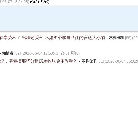
6-05-07 15:34:25
)
(
3
)
(
0
)
己有享受不了 出租还受气 不如买个够自己住的合适大小的
-
不要出租
[
88
] (
20
-
知情者
[
52
] (
2026-06-04 12:53:43
)
(
0
)
(
0
)
情況，準備搞那些分租房屋收現金不報稅的
-
不是你吧
[
61
] (
2026-06-04 15:32: