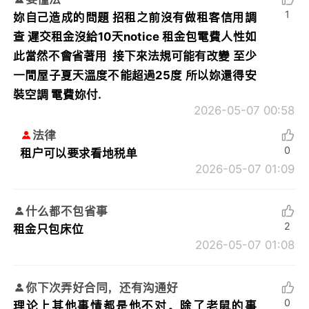
1
妳自己造成的問題 招租之前沒有做租客信用調
查 遲交租金沒給10天notice 租金包電費人性如
此當然不會省著用 接下來法規可能有改變 至少
一間屋子夏天溫度不能超過25度 所以妳還得安
裝空調 電費妳付.
2026-05-07 00:58
法律
0
租户可以要求看地税单
2026-05-07 01:09
什么都不包省事
2
租金只包床位
2026-05-07 01:08
你下次弄好合同，还有沟通好
0
理论上其他事情都是他不对。除了老鼠的事