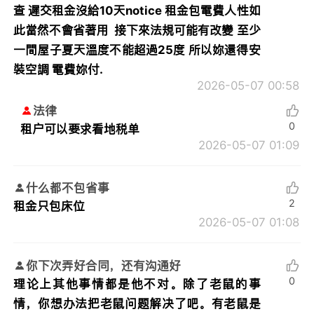
查 遲交租金沒給10天notice 租金包電費人性如
此當然不會省著用 接下來法規可能有改變 至少
一間屋子夏天溫度不能超過25度 所以妳還得安
裝空調 電費妳付.
2026-05-07 00:58
法律
0
租户可以要求看地税单
2026-05-07 01:09
什么都不包省事
2
租金只包床位
2026-05-07 01:08
你下次弄好合同，还有沟通好
0
理论上其他事情都是他不对。除了老鼠的事
情，你想办法把老鼠问题解决了吧。有老鼠是