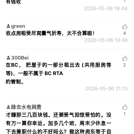
1
有钱收
2026-05-06 19:44
green
收点房租受尽窝囊气折寿，太不合算啦！
4
2026-05-06 19:46
300Bei
在BC， 把屋子的一部分租出去 (共用厨房等
2
等)，一般不属于 BC RTA
的管制。
2026-05-06 21:15
除去水电网费
1
才赚那三几百块钱。还要受气担惊受怕的。没
有万一算你幸运。加多几个班，周末少休息一
下去兼职什么的不好吗么？做这种房东等于自