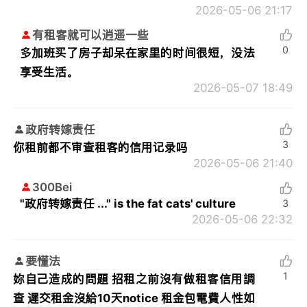
2026-05-06 21:17
有租客就可以逍遥一些
0
多加班买了房子却呆在家里的时间很短，没法
享受生活。
2026-05-07 18:49
政府转嫁责任
3
你租前都不审查租客的信用记录吗
2026-05-06 21:40
300Bei
"政府转嫁责任 ..." is the fat cats' culture
3
2026-05-06 22:32
要懂法
1
妳自己造成的問題 招租之前沒有做租客信用調
查 遲交租金沒給10天notice 租金包電費人性如