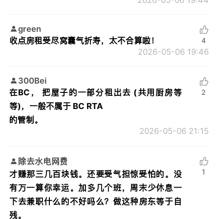
green
收点房租受尽窝囊气折寿，太不合算啦！
4
2026-05-06 19:46
300Bei
在BC， 把屋子的一部分租出去 (共用厨房等
2
等)，一般不属于 BC RTA
的管制。
2026-05-06 21:15
除去水电网费
1
才赚那三几百块钱。还要受气担惊受怕的。没
有万一算你幸运。加多几个班，周末少休息一
下去兼职什么的不好吗么？做这种房东等于自
残。