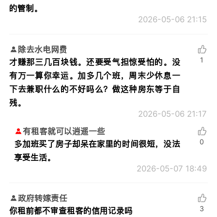
的管制。
2026-05-06 21:15
除去水电网费
1
才赚那三几百块钱。还要受气担惊受怕的。没
有万一算你幸运。加多几个班，周末少休息一
下去兼职什么的不好吗么？做这种房东等于自
残。
2026-05-06 21:17
有租客就可以逍遥一些
0
多加班买了房子却呆在家里的时间很短，没法
享受生活。
2026-05-07 18:49
政府转嫁责任
3
你租前都不审查租客的信用记录吗