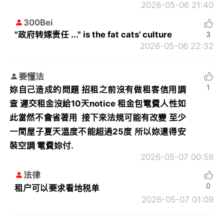
2026-05-06 21:40
300Bei
"政府转嫁责任 ..." is the fat cats' culture
3
2026-05-06 22:32
要懂法
1
妳自己造成的問題 招租之前沒有做租客信用調
查 遲交租金沒給10天notice 租金包電費人性如
此當然不會省著用 接下來法規可能有改變 至少
一間屋子夏天溫度不能超過25度 所以妳還得安
裝空調 電費妳付.
2026-05-07 00:58
法律
0
租户可以要求看地税单
2026-05-07 01:09