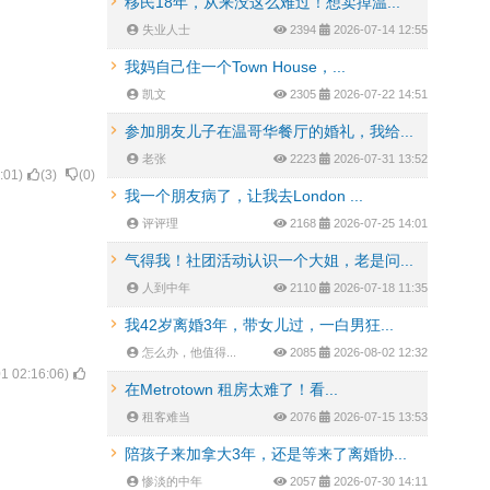
移民18年，从来没这么难过！想卖掉温...
失业人士
2394
2026-07-14 12:55
我妈自己住一个Town House，...
凯文
2305
2026-07-22 14:51
参加朋友儿子在温哥华餐厅的婚礼，我给...
老张
2223
2026-07-31 13:52
:01
)
(
3
)
(
0
)
我一个朋友病了，让我去London ...
评评理
2168
2026-07-25 14:01
气得我！社团活动认识一个大姐，老是问...
人到中年
2110
2026-07-18 11:35
我42岁离婚3年，带女儿过，一白男狂...
怎么办，他值得...
2085
2026-08-02 12:32
1 02:16:06
)
在Metrotown 租房太难了！看...
租客难当
2076
2026-07-15 13:53
陪孩子来加拿大3年，还是等来了离婚协...
惨淡的中年
2057
2026-07-30 14:11