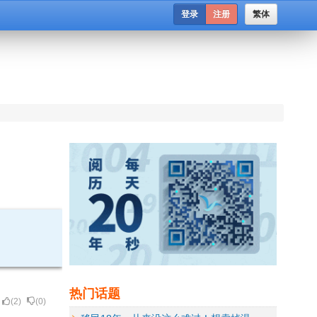
登录
注册
繁体
热门话题
(
2
)
(
0
)