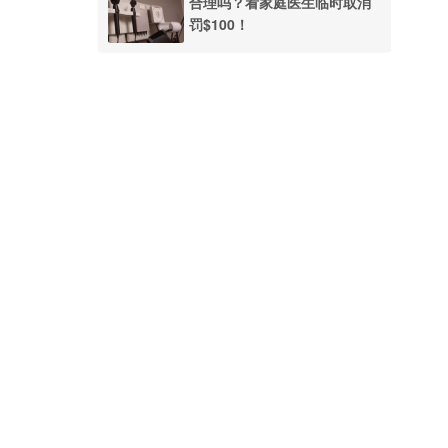
合理吗？看家庭医生临时取消
罚$100！