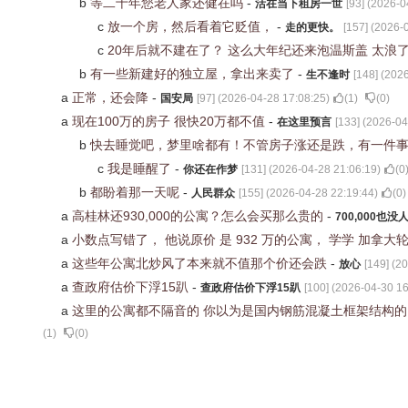
b
等二十年您老人家还健在吗
-
活在当下租房一世
[
93
] (
2026-0
c
放一个房，然后看着它贬值，
-
走的更快。
[
157
] (
2026-0
c
20年后就不建在了？ 这么大年纪还来泡温斯盖 太浪
b
有一些新建好的独立屋，拿出来卖了
-
生不逢时
[
148
] (
2026
a
正常，还会降
-
国安局
[
97
] (
2026-04-28 17:08:25
)
(
1
)
(
0
)
a
现在100万的房子 很快20万都不值
-
在这里预言
[
133
] (
2026-04
b
快去睡觉吧，梦里啥都有！不管房子涨还是跌，有一件
c
我是睡醒了
-
你还在作梦
[
131
] (
2026-04-28 21:06:19
)
(
0
b
都盼着那一天呢
-
人民群众
[
155
] (
2026-04-28 22:19:44
)
(
0
)
a
高桂林还930,000的公寓？怎么会买那么贵的
-
700,000也没
a
小数点写错了， 他说原价 是 932 万的公寓， 学学 加拿大轮胎 Ca
a
这些年公寓北炒风了本来就不值那个价还会跌
-
放心
[
149
] (
20
a
查政府估价下浮15趴
-
查政府估价下浮15趴
[
100
] (
2026-04-30 16
a
这里的公寓都不隔音的 你以为是国内钢筋混凝土框架结构的
(
1
)
(
0
)