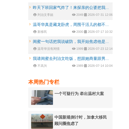
昨天下班回家气炸了！来探亲的公婆把我...
列治文李姐
2049
2026-07-31 12:06
温哥华真是藏龙卧虎，周围干活儿的都不...
新移民
2000
2026-07-17 10:32
闺蜜一句话把我说破防，我开始焦虑他是...
温哥华没有闲情
1999
2026-07-23 12:14
我请闺蜜去列治文吃饭，想跟她商量跟男...
不高兴
1989
2026-07-14 10:04
本周热门专栏
一个可疑行为 牵出温村大案
中国新规倒计时，加拿大移民
顾问圈焦虑了