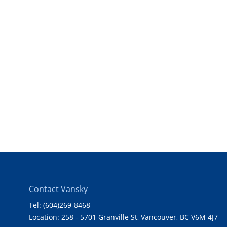
Contact Vansky
Tel: (604)269-8468
Location: 258 - 5701 Granville St, Vancouver, BC V6M 4J7