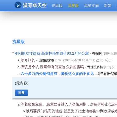
温哥华天空
信息版
流星版
流星文摘
新闻
流星版
*
刚刚朋友转给我 高贵林那里原价93.2万的公寓
-
夸张啊
[
1994
] (
20
a
够夸张的
-
山雨欲来啊
[
139
] (
2026-04-28 10:07:31
)
(
0
)
(
0
)
a
应该是个坑 温哥华有便宜这么多的房吗
-
亏这么多转
[
161
] (
20
六十多万的公寓倒是有，降价这么多的不多见
a
-
房子有什么问
(无内容)
回复
a
等着捡独立屋。感觉世界进入了动荡周期，房屋价格走低还
b
以后要我们很高的地税 就是为了把土地都集中到政府或