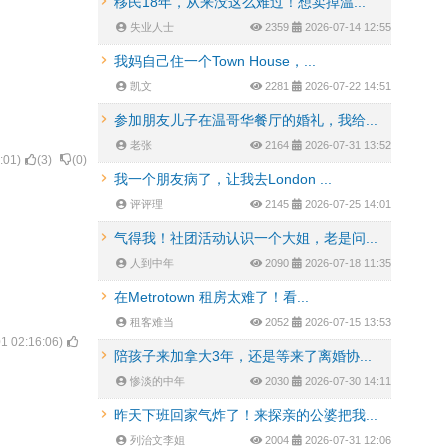
移民18年，从来没这么难过！想卖掉温...
失业人士
2359
2026-07-14 12:55
我妈自己住一个Town House，...
凯文
2281
2026-07-22 14:51
参加朋友儿子在温哥华餐厅的婚礼，我给...
老张
2164
2026-07-31 13:52
:01
)
(
3
)
(
0
)
我一个朋友病了，让我去London ...
评评理
2145
2026-07-25 14:01
气得我！社团活动认识一个大姐，老是问...
人到中年
2090
2026-07-18 11:35
在Metrotown 租房太难了！看...
租客难当
2052
2026-07-15 13:53
1 02:16:06
)
陪孩子来加拿大3年，还是等来了离婚协...
惨淡的中年
2030
2026-07-30 14:11
昨天下班回家气炸了！来探亲的公婆把我...
列治文李姐
2004
2026-07-31 12:06