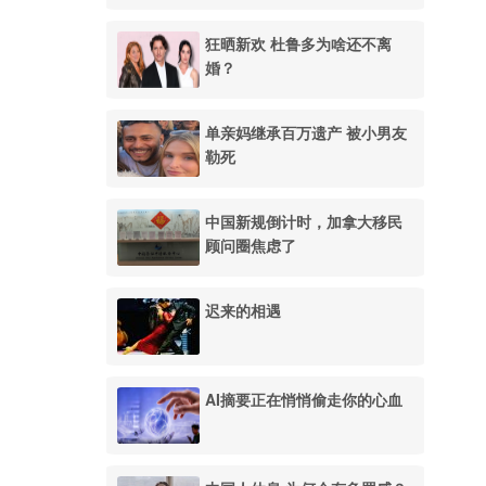
狂晒新欢 杜鲁多为啥还不离
婚？
单亲妈继承百万遗产 被小男友
勒死
中国新规倒计时，加拿大移民
顾问圈焦虑了
迟来的相遇
AI摘要正在悄悄偷走你的心血