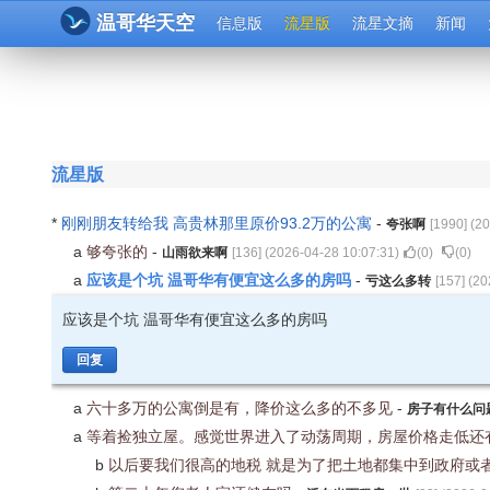
温哥华天空
信息版
流星版
流星文摘
新闻
流星版
*
刚刚朋友转给我 高贵林那里原价93.2万的公寓
-
夸张啊
[
1990
] (
20
a
够夸张的
-
山雨欲来啊
[
136
] (
2026-04-28 10:07:31
)
(
0
)
(
0
)
应该是个坑 温哥华有便宜这么多的房吗
a
-
亏这么多转
[
157
] (
20
应该是个坑 温哥华有便宜这么多的房吗
回复
a
六十多万的公寓倒是有，降价这么多的不多见
-
房子有什么问
a
等着捡独立屋。感觉世界进入了动荡周期，房屋价格走低还
b
以后要我们很高的地税 就是为了把土地都集中到政府或