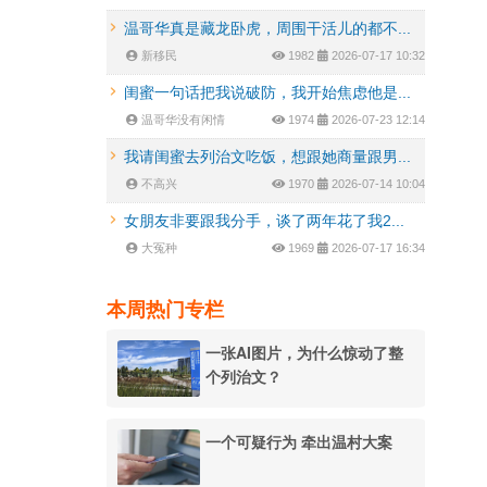
温哥华真是藏龙卧虎，周围干活儿的都不...
新移民
1982
2026-07-17 10:32
闺蜜一句话把我说破防，我开始焦虑他是...
温哥华没有闲情
1974
2026-07-23 12:14
我请闺蜜去列治文吃饭，想跟她商量跟男...
不高兴
1970
2026-07-14 10:04
女朋友非要跟我分手，谈了两年花了我2...
大冤种
1969
2026-07-17 16:34
本周热门专栏
一张AI图片，为什么惊动了整
个列治文？
一个可疑行为 牵出温村大案