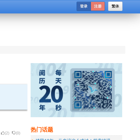
登录
注册
繁体
热门话题
(
2
)
(
0
)