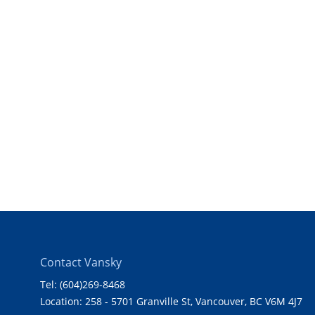
Contact Vansky
Tel: (604)269-8468
Location: 258 - 5701 Granville St, Vancouver, BC V6M 4J7