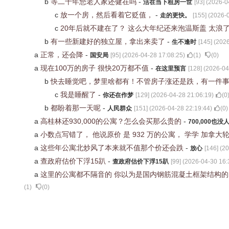
b
等二十年您老人家还健在吗
-
活在当下租房一世
[
93
] (
2026-0
c
放一个房，然后看着它贬值，
-
走的更快。
[
155
] (
2026-0
c
20年后就不建在了？ 这么大年纪还来泡温斯盖 太浪
b
有一些新建好的独立屋，拿出来卖了
-
生不逢时
[
145
] (
2026
a
正常，还会降
-
国安局
[
95
] (
2026-04-28 17:08:25
)
(
1
)
(
0
)
a
现在100万的房子 很快20万都不值
-
在这里预言
[
128
] (
2026-04
b
快去睡觉吧，梦里啥都有！不管房子涨还是跌，有一件
c
我是睡醒了
-
你还在作梦
[
129
] (
2026-04-28 21:06:19
)
(
0
b
都盼着那一天呢
-
人民群众
[
151
] (
2026-04-28 22:19:44
)
(
0
)
a
高桂林还930,000的公寓？怎么会买那么贵的
-
700,000也没
a
小数点写错了， 他说原价 是 932 万的公寓， 学学 加拿大轮胎 Ca
a
这些年公寓北炒风了本来就不值那个价还会跌
-
放心
[
146
] (
20
a
查政府估价下浮15趴
-
查政府估价下浮15趴
[
99
] (
2026-04-30 16:
a
这里的公寓都不隔音的 你以为是国内钢筋混凝土框架结构的
(
1
)
(
0
)