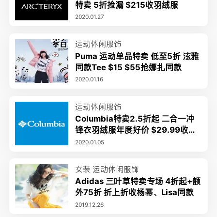
特卖 5折捡漏 $215收羽绒服
2020.01.27
运动休闲服饰
Puma 运动单品特卖 低至5折 泫雅
同款Tee $15 $55抢娜扎同款
2020.01.16
运动休闲服饰
Columbia特卖2.5折起 二合一冲
锋衣羽绒服年度好价 $29.99收抓
绒卫衣
2020.01.05
女装
运动休闲服饰
Adidas 三叶草特卖专场 4折起+额
外75折 折上折收杨幂、Lisa同款
2019.12.26