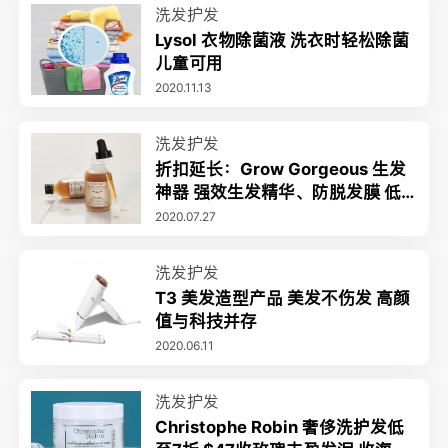
洗发护发
Lysol 衣物除菌液 洗衣时轻松除菌
儿童可用
2020.11.13
洗发护发
折扣延长：Grow Gorgeous 生发
神器 强效生发精华、防脱发膜 低
至6.8折 送自选洗护50ml
2020.07.27
洗发护发
T3 美发造型产品 美发不伤发 高颜
值与科技并存
2020.06.11
洗发护发
Christophe Robin 奢侈洗护发低