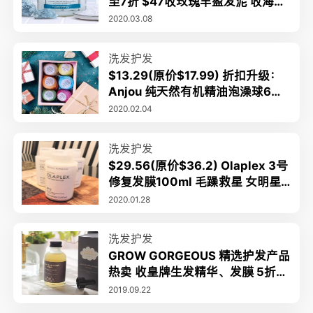
至7折 $47收玫瑰丰盈发泥 收海盐
净化洗发膏
2020.03.08
洗发护发
$13.29(原价$17.99) 折扣升级：
Anjou 纯天然有机精油泡澡球6个
礼盒装 泡澡宠爱自己
2020.02.04
洗发护发
$29.56(原价$36.2) Olaplex 3号
修复发膜100ml 毛躁救星 女明星
秀发随手可得
2020.01.28
洗发护发
GROW GORGEOUS 精选护发产品
热卖 收皇牌生发精华、发膜 5折起
脱发救星
2019.09.22