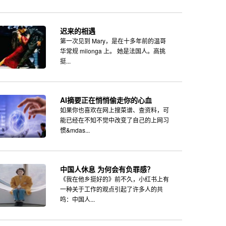
迟来的相遇
第一次见到 Mary，是在十多年前的温哥
华常规 milonga 上。 她是法国人。高挑
挺...
AI摘要正在悄悄偷走你的心血
如果你也喜欢在网上搜菜谱、查资料，可
能已经在不知不觉中改变了自己的上网习
惯&mdas...
中国人休息 为何会有负罪感？
《我在他乡挺好的》前不久，小红书上有
一种关于工作的观点引起了许多人的共
鸣：中国人...