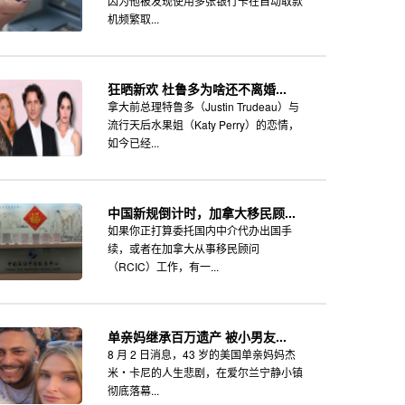
因为他被发现使用多张银行卡在自动取款
机频繁取...
狂晒新欢 杜鲁多为啥还不离婚...
拿大前总理特鲁多（Justin Trudeau）与
流行天后水果姐（Katy Perry）的恋情，
如今已经...
中国新规倒计时，加拿大移民顾...
如果你正打算委托国内中介代办出国手
续，或者在加拿大从事移民顾问
（RCIC）工作，有一...
单亲妈继承百万遗产 被小男友...
8 月 2 日消息，43 岁的美国单亲妈妈杰
米・卡尼的人生悲剧，在爱尔兰宁静小镇
彻底落幕...