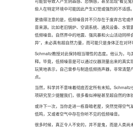
可能会导致人产生阴森感、恐惧感，甚至出现“看见鬼
些人在特定环境中可能因此产生幻觉或强烈的不适感
更值得注意的是，低频噪音并不只存在于废弃古宅或传
音来源。比如老旧锅炉、空调系统、通风设备、水管
低频噪音。自然界中的地震、强风暴和火山活动同样
异”，未必真有超自然力量，而可能只是身体正在对环
Schmaltz教授对此保持相当理性的态度。他认为
释。毕竟，低频噪音是可以通过仪器测量出来的真实现
玩笑地表示，自己曾参与制造低频扬声器，非常清楚
点。
当然，科学并不意味着彻底否定所有未知。Schmalt
项研究至少提醒我们，很多看似神秘甚至超自然的体
或许下一次，当你走进一栋昏暗老屋，突然觉得空气
低鸣，又或者空气中存在你听不见的低频噪音。
很多时候，真正令人不安的，并不是鬼，而是人类尚