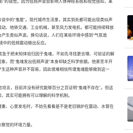
影”的错觉。因为低频声音会影响人体神经系统和视觉感知，某
。
说中的“鬼屋”。现代城市生活里，其实到处都可能出现类似声
震动、地铁交通、工业机械，甚至风力发电机，都可能持续释放
会产生类似声波。换句话说，人们在某些环境中感到“气氛诡
境中的低频震动做出反应。
，与其急于把未知体验归因于鬼魂，不如先寻找更合理、可验证的解
象，而“鬼魂发出低频声波”本身却缺乏科学依据。他甚至半开
产生这种声音并不容易，因此很难相信所谓鬼魂能够做到这一
z也坦言，目前并没有研究能够百分之百证明“鬼魂不存在”。但这
验，其实可能拥有可以理解的科学机制。
凝重、心里发毛时，不妨先看看是不是老旧锅炉在震动、水管在
未察觉的环境力量。