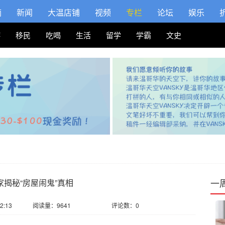
摘
新闻
大温店铺
视频
专栏
论坛
娱乐
游
移民
吃喝
生活
留学
学霸
文史
一
揭秘“房屋闹鬼”真相
2:13
阅读量：9641
评论数：0