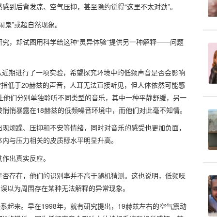
感到后背发凉、空气压抑，甚至隐约觉得“这里不太对劲”。
闹鬼”或超自然现象。
究，却试图用科学给这种“灵异体验”提供另一种解释——问题
。
其研究团队近期进行了一项实验，希望探究环境中的低频声音是否会影响
，通常指低于20赫兹的声音，人耳无法直接听见，但人体依然可能感
让他们分别单独聆听不同类型的音乐，其中一种平静舒缓，另一
悄悄暴露在18赫兹的低频噪音环境中，而他们对此毫不知情。
出现烦躁、压抑和不安等情绪，同时对音乐的感受也更加负面，
体内与压力相关的皮质醇水平明显升高。
其作出真实反应。
是否存在，他们的识别率并不高于随机猜测。这也说明，低频噪
人误以为周围存在某种无法解释的异常现象。
系起来。早在1998年，就有研究提出，19赫兹左右的空气震动