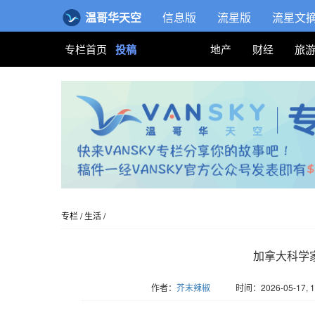
温哥华天空
信息版
流星版
流星文
专栏首页
投稿
地产
财经
旅
专栏
/
生活
/
加拿大科学家
作者：
芥末辣椒
时间：2026-05-17, 1
版权归Vansky所有，转载请标注链接。