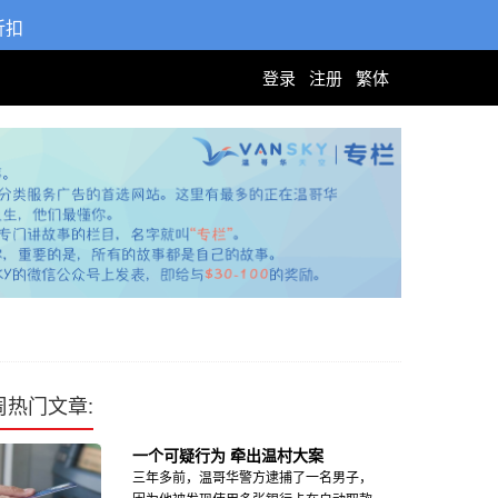
折扣
登录
注册
繁体
周热门文章:
一个可疑行为 牵出温村大案
三年多前，温哥华警方逮捕了一名男子，