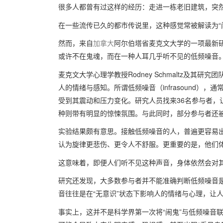
很多人都曾有过这样的经历：走进一栋老旧建筑，突然
在一些流传已久的都市传说里，这种感觉常被解读为“
然而，来自
加拿大
阿尔伯塔省麦克文大学的一项最新研
或许不在鬼魂，而在一种人耳几乎听不见的低频噪音
麦克文大学心理学教授Rodney Schmaltz及
人的情绪与感知。所谓低频噪音（infrasound）
受到其震动和压力变化。研究人员找来36名参与者，
种则带有明显的惊悚氛围。与此同时，部分参与者还被
实验结果颇有意思。接触低频噪音的人，普遍更容易
认为旋律更悲伤、更令人不舒服。更重要的是，他们
这意味着，即便人们听不见这种声音，身体依然会对
研究还发现，大多数参与者并不能准确判断低频噪音
音往往是在“无意识”状态下影响人的情绪与心理，让
事实上，这并不是科学界第一次将“闹鬼”与低频噪音联