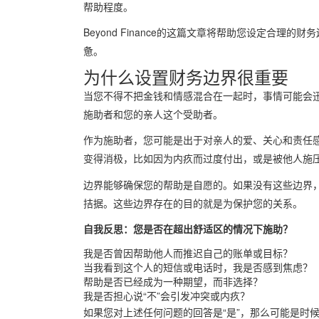
帮助程度。
Beyond Finance的这篇文章将帮助您设定合
惫。
为什么设置财务边界很重要
当您不得不把金钱和情感混合在一起时，事情可能会
施助者和您的亲人这个受助者。
作为施助者，您可能是出于对亲人的爱、关心和责任
变得消极，比如因为内疚而过度付出，或是被他人施
边界能够确保您的帮助是自愿的。如果没有这些边界
拮据。这些边界存在的目的就是为保护您的关系。
自我反思：您是否在超出舒适区的情况下施助？
我是否曾因帮助他人而推迟自己的账单或目标？
当我看到这个人的短信或电话时，我是否感到焦虑？
帮助是否已经成为一种期望，而非选择？
我是否担心说“不”会引发冲突或内疚？
如果您对上述任何问题的回答是“是”，那么可能是时