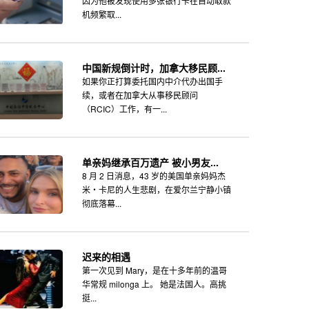
因为他被发现使用多张银行卡在自动取款
机频繁取...
中国新规倒计时，加拿大移民顾...
如果你正打算委托国内中介代办出国手
续，或者在加拿大从事移民顾问
（RCIC）工作，有一...
单亲妈继承百万遗产 被小男友...
8 月 2 日消息，43 岁的美国单亲妈妈杰
米・卡尼的人生悲剧，在爱尔兰宁静小镇
彻底落幕...
迟来的相遇
第一次见到 Mary，是在十多年前的温哥
华常规 milonga 上。 她是法国人。高挑
挺...