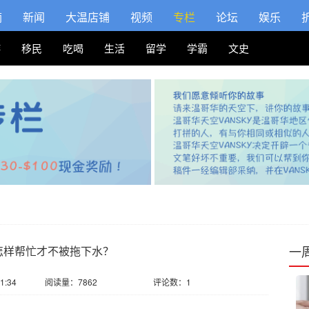
摘
新闻
大温店铺
视频
专栏
论坛
娱乐
游
移民
吃喝
生活
留学
学霸
文史
一
怎样帮忙才不被拖下水？
1:34
阅读量：7862
评论数：1