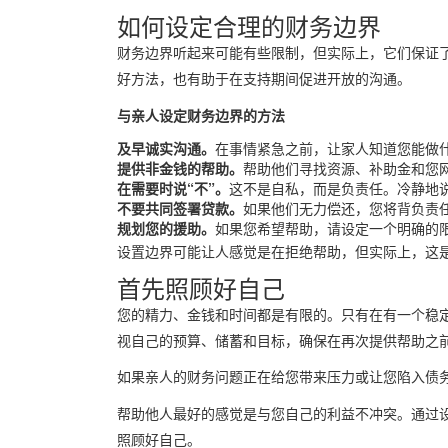
如何设定合理的财务边界
财务边界听起来可能有些限制，但实际上，它们保证
好方法，也有助于在支持期间促进开放的沟通。
与亲人设定财务边界的方法
及早诚实沟通。
在事情紧急之前，让家人知道您能做
提供非金钱的帮助。
帮助他们寻找资源、补助金和您
在需要时说“不”。
这不是自私，而是负责任。冷静地说
不要共同签署贷款。
如果他们无力偿还，您将背负责
规划您的援助。
如果您希望帮助，请设定一个明确的
设置边界可能让人感觉是在拒绝帮助，但实际上，这
首先照顾好自己
您的精力、金钱和时间都是有限的。只有在有一个稳
视自己的预算、储蓄和目标，确保在再次提供帮助之
如果亲人的财务问题正在给您带来压力或让您陷入债
帮助他人最好的感觉是与您自己的利益不冲突。通过
照顾好自己。