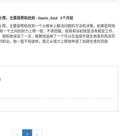
要是帮助找到 - Guest_6zuI 3个月前
上帮。主要是帮助找到一个从根本上解决问题的方法和决策。如果是同地
上和一千之内的财力上帮一把，不求回报。我哥哥当初就是没有稳定工作，
，我和他深谈了一次，我替他选择了一个可以在温哥华谋生他喜欢而且符
的职业。他一直干到退休。我又从钱力上帮他申请了自顾生意的贷款-
前
«
1
»