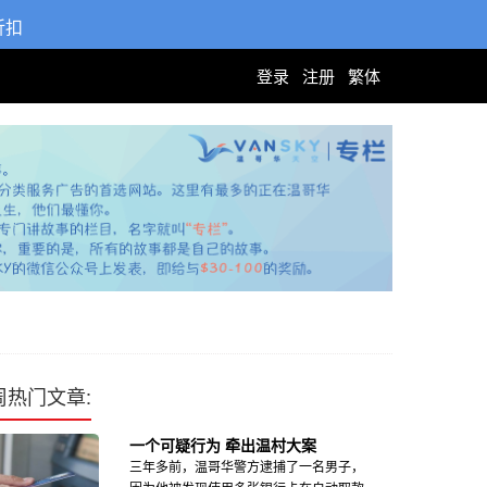
折扣
登录
注册
繁体
周热门文章:
一个可疑行为 牵出温村大案
三年多前，温哥华警方逮捕了一名男子，