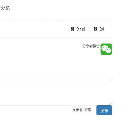
与分发。
赞（
112
）
踩（
0
）
分享到微信:
发布者: 游客
发布