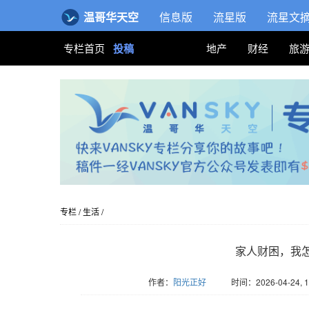
温哥华天空
信息版
流星版
流星文
专栏首页
投稿
地产
财经
旅
专栏
/
生活
/
家人财困，我
作者：
阳光正好
时间：2026-04-24, 1
版权归Vansky所有，转载请标注链接。