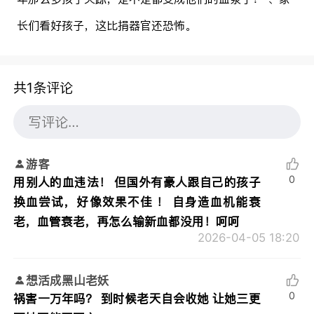
长们看好孩子，这比捐器官还恐怖。
共1条评论
游客
0
用别人的血违法！ 但国外有豪人跟自己的孩子
换血尝试，好像效果不佳 ！ 自身造血机能衰
老，血管衰老，再怎么输新血都没用！呵呵
2026-04-05 18:20
想活成黑山老妖
0
祸害一万年吗？ 到时候老天自会收她 让她三更