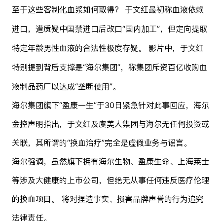
至于这些客制化血浆如何取得？ 于文红最初称血液依赖
进口，遭质疑中国禁进口后改口“国内加工”，但定向提取
特定年龄男性血液的合法性极度存疑。 影片中，于文红
特别提到背后支撑是“海尔集团”，称集团斥资百亿收购血
液制品药厂以达成“垄断使用”。
海尔集团旗下“盈康一生”于30日紧急针对此事回应，海尔
金控声明指出，于文红及虞美人集团与海尔无任何投资或
关联，其所谓的“换血治疗”完全是虚假业务与谣言。
海尔强调，虽然旗下拥有海尔生物、盈康生命、上海莱士
等涉及大健康的上市公司，但绝无从事任何违反医疗伦理
的换血项目。 将对捏造事实、损害品牌声誉的行为追究
法律责任。