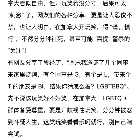
拿大看似自由，但开玩笑若没分寸，后果可太
“刺激” 了。网友们的各种分享，更是让人忍俊不
禁，也让人明白，在加拿大开玩笑，得 “谨言慎
行”，不然分分钟社死，甚至可能 “喜提” 警察的
“关注”！
有网友分享了段经历，“周末我邀请了几个同事
来家里烧烤，有个同事是 G，有个是 L，带来个
T 的朋友是 Bi，结果你猜怎么着？LGBTBBQ”。
先不说这玩笑好不好笑，在加拿大，LGBTQ +
群体备受尊重。要是开歧视性玩笑，分分钟被怼
到怀疑人生，这类玩笑看看乐呵就行，别自己瞎
尝试。