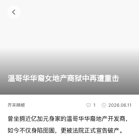
温哥华华裔女地产商狱中再遭重击
芥末辣椒
1
2026.06.11
曾坐拥近亿加元身家的温哥华华裔地产开发商，
如今不仅身陷囹圄，更被法院正式宣告破产。