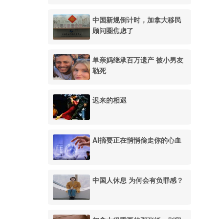
中国新规倒计时，加拿大移民
顾问圈焦虑了
单亲妈继承百万遗产 被小男友
勒死
迟来的相遇
AI摘要正在悄悄偷走你的心血
中国人休息 为何会有负罪感？