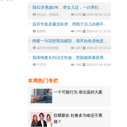
我42岁离婚3年，带女儿过，一白男狂...
怎么办，他值得...
2035
2026-08-02 12:32
温哥华真是藏龙卧虎，周围干活儿的都不...
新移民
1995
2026-07-17 10:32
闺蜜一句话把我说破防，我开始焦虑他是...
温哥华没有闲情
1987
2026-07-23 12:14
我请闺蜜去列治文吃饭，想跟她商量跟男...
不高兴
1982
2026-07-14 10:04
本周热门专栏
一个可疑行为 牵出温村大案
狂晒新欢 杜鲁多为啥还不离
婚？