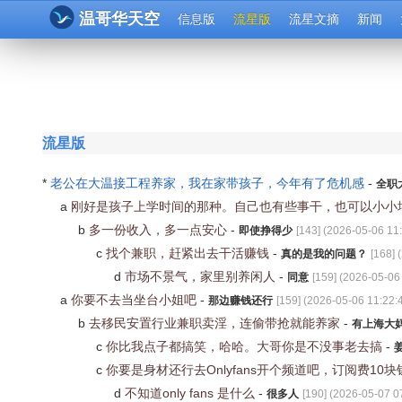
温哥华天空
信息版
流星版
流星文摘
新闻
流星版
*
老公在大温接工程养家，我在家带孩子，今年有了危机感
-
全职
a
刚好是孩子上学时间的那种。自己也有些事干，也可以小小
b
多一份收入，多一点安心
-
即使挣得少
[
143
] (
2026-05-06 11
c
找个兼职，赶紧出去干活赚钱
-
真的是我的问题？
[
168
] (
d
市场不景气，家里别养闲人
-
同意
[
159
] (
2026-05-06
a
你要不去当坐台小姐吧
-
那边赚钱还行
[
159
] (
2026-05-06 11:22:
b
去移民安置行业兼职卖淫，连偷带抢就能养家
-
有上海大
c
你比我点子都搞笑，哈哈。大哥你是不没事老去搞
-
c
你要是身材还行去Onlyfans开个频道吧，订阅费10
d
不知道only fans 是什么
-
很多人
[
190
] (
2026-05-07 0