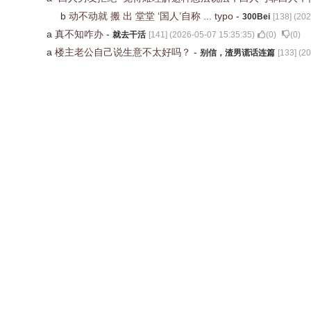
b
动不动就 搬 出 堂堂 ‘国人’自称 ... typo
-
300Bei
[
138
] (
202
a
真不知咋办
-
就去干活
[
141
] (
2026-05-07 15:35:35
)
(
0
)
(
0
)
a
楼主老公自己说生意不太好吗？
-
别信，渣男谎话连篇
[
133
] (
20