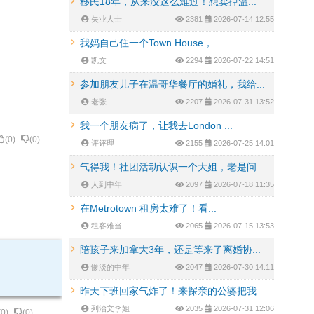
移民18年，从来没这么难过！想卖掉温...
失业人士
2381
2026-07-14 12:55
我妈自己住一个Town House，...
凯文
2294
2026-07-22 14:51
参加朋友儿子在温哥华餐厅的婚礼，我给...
老张
2207
2026-07-31 13:52
我一个朋友病了，让我去London ...
(
0
)
(
0
)
评评理
2155
2026-07-25 14:01
气得我！社团活动认识一个大姐，老是问...
人到中年
2097
2026-07-18 11:35
在Metrotown 租房太难了！看...
租客难当
2065
2026-07-15 13:53
陪孩子来加拿大3年，还是等来了离婚协...
惨淡的中年
2047
2026-07-30 14:11
昨天下班回家气炸了！来探亲的公婆把我...
列治文李姐
2035
2026-07-31 12:06
(
0
)
(
0
)