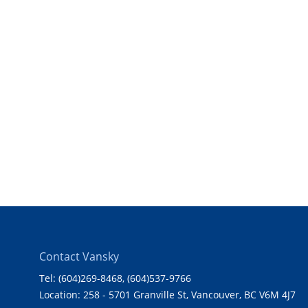
Contact Vansky
Tel: (604)269-8468
, (604)537-9766
Location: 258 - 5701 Granville St, Vancouver, BC V6M 4J7