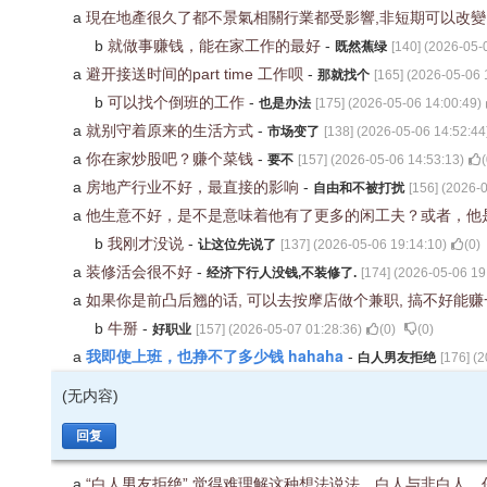
a
現在地產很久了都不景氣相關行業都受影響,非短期可以改
b
就做事赚钱，能在家工作的最好
-
既然蕉绿
[
140
] (
2026-05-
a
避开接送时间的part time 工作呗
-
那就找个
[
165
] (
2026-05-06 
b
可以找个倒班的工作
-
也是办法
[
175
] (
2026-05-06 14:00:49
)
a
就别守着原来的生活方式
-
市场变了
[
138
] (
2026-05-06 14:52:44
a
你在家炒股吧？赚个菜钱
-
要不
[
157
] (
2026-05-06 14:53:13
)
(
a
房地产行业不好，最直接的影响
-
自由和不被打扰
[
156
] (
2026-0
a
他生意不好，是不是意味着他有了更多的闲工夫？或者，他
b
我刚才没说
-
让这位先说了
[
137
] (
2026-05-06 19:14:10
)
(
0
)
a
装修活会很不好
-
经济下行人没钱,不装修了.
[
174
] (
2026-05-06 19
a
如果你是前凸后翘的话, 可以去按摩店做个兼职, 搞不好能
b
牛掰
-
好职业
[
157
] (
2026-05-07 01:28:36
)
(
0
)
(
0
)
我即使上班，也挣不了多少钱 hahaha
a
-
白人男友拒绝
[
176
] (
2
(无内容)
回复
a
“白人男友拒绝” 觉得难理解这种想法说法，白人与非白人