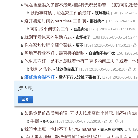
a
現在地產很久了都不景氣相關行業都受影響,非短期可以改
b
就做事赚钱，能在家工作的最好
-
既然蕉绿
[
140
] (
2026-05-
a
避开接送时间的part time 工作呗
-
那就找个
[
165
] (
2026-05-06 
b
可以找个倒班的工作
-
也是办法
[
176
] (
2026-05-06 14:00:49
)
a
就别守着原来的生活方式
-
市场变了
[
138
] (
2026-05-06 14:52:44
a
你在家炒股吧？赚个菜钱
-
要不
[
159
] (
2026-05-06 14:53:13
)
(
a
房地产行业不好，最直接的影响
-
自由和不被打扰
[
156
] (
2026-0
a
他生意不好，是不是意味着他有了更多的闲工夫？或者，他
b
我刚才没说
-
让这位先说了
[
137
] (
2026-05-06 19:14:10
)
(
0
)
装修活会很不好
a
-
经济下行人没钱,不装修了.
[
175
] (
2026-05-06 19
(无内容)
回复
a
如果你是前凸后翘的话, 可以去按摩店做个兼职, 搞不好能
b
牛掰
-
好职业
[
157
] (
2026-05-07 01:28:36
)
(
0
)
(
0
)
a
我即使上班，也挣不了多少钱 hahaha
-
白人男友拒绝
[
176
] (
2
a
“白人男友拒绝” 觉得难理解这种想法说法，白人与非白人