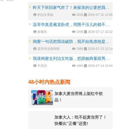
昨天下班回家气炸了！来探亲的公婆把我...
列治文李姐
2035
2026-07-31 12:06
温哥华真是藏龙卧虎，周围干活儿的都不...
新移民
1995
2026-07-17 10:32
闺蜜一句话把我说破防，我开始焦虑他是...
温哥华没有闲情
1988
2026-07-23 12:14
我请闺蜜去列治文吃饭，想跟她商量跟男...
不高兴
1984
2026-07-14 10:04
48小时内热点新闻
加拿大麦当劳将上架红牛饮
品！
加拿大人：吃不起麦当劳了！
快餐比“正餐”还贵!