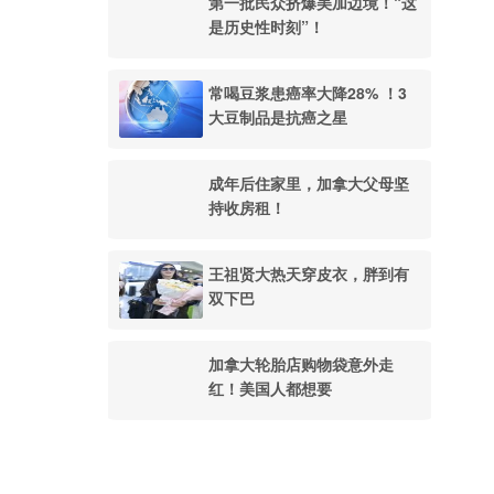
第一批民众挤爆美加边境！“这
是历史性时刻”！
常喝豆浆患癌率大降28% ！3
大豆制品是抗癌之星
成年后住家里，加拿大父母坚
持收房租！
王祖贤大热天穿皮衣，胖到有
双下巴
加拿大轮胎店购物袋意外走
红！美国人都想要