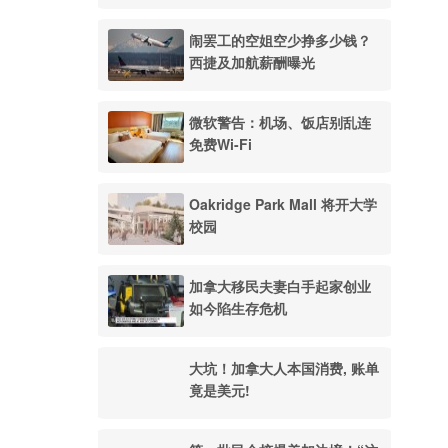
闹罢工的空姐空少挣多少钱？
西捷及加航薪酬曝光
微软警告：机场、饭店别乱连
免费Wi-Fi
Oakridge Park Mall 将开大学
校园
加拿大移民夫妻白手起家创业
如今陷生存危机
大坑！加拿大人本国消费, 账单
竟是美元!