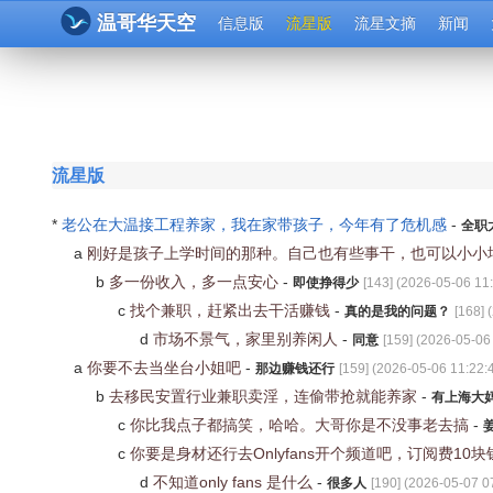
温哥华天空
信息版
流星版
流星文摘
新闻
流星版
*
老公在大温接工程养家，我在家带孩子，今年有了危机感
-
全职
a
刚好是孩子上学时间的那种。自己也有些事干，也可以小小
b
多一份收入，多一点安心
-
即使挣得少
[
143
] (
2026-05-06 11
c
找个兼职，赶紧出去干活赚钱
-
真的是我的问题？
[
168
] (
d
市场不景气，家里别养闲人
-
同意
[
159
] (
2026-05-06
a
你要不去当坐台小姐吧
-
那边赚钱还行
[
159
] (
2026-05-06 11:22:
b
去移民安置行业兼职卖淫，连偷带抢就能养家
-
有上海大
c
你比我点子都搞笑，哈哈。大哥你是不没事老去搞
-
c
你要是身材还行去Onlyfans开个频道吧，订阅费10
d
不知道only fans 是什么
-
很多人
[
190
] (
2026-05-07 0