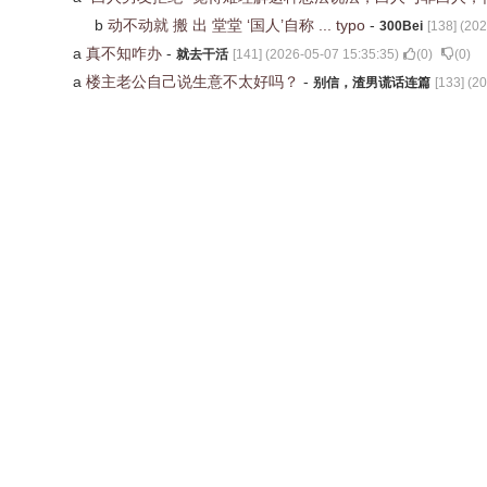
b
动不动就 搬 出 堂堂 ‘国人’自称 ... typo
-
300Bei
[
138
] (
202
a
真不知咋办
-
就去干活
[
141
] (
2026-05-07 15:35:35
)
(
0
)
(
0
)
a
楼主老公自己说生意不太好吗？
-
别信，渣男谎话连篇
[
133
] (
20