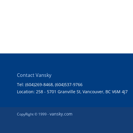
Contact Vansky
Tel: (604)269-8468
, (604)537-9766
Location: 258 - 5701 Granville St, Vancouver, BC V6M 4J7
vansky.com
CopyRight © 1999 -