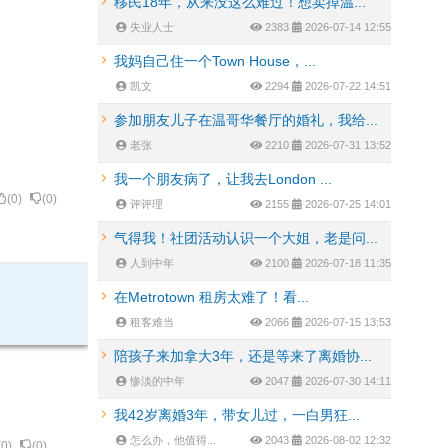
移民18年，从来没这么难过！想卖掉温...
失业人士
2383
2026-07-14 12:55
我妈自己住一个Town House，...
凯文
2294
2026-07-22 14:51
参加朋友儿子在温哥华餐厅的婚礼，我给...
老张
2210
2026-07-31 13:52
我一个朋友病了，让我去London ...
(
0
)
(
0
)
评评理
2155
2026-07-25 14:01
气得我！社团活动认识一个大姐，老是问...
人到中年
2100
2026-07-18 11:35
在Metrotown 租房太难了！看...
租客难当
2066
2026-07-15 13:53
陪孩子来加拿大3年，还是等来了离婚协...
惨淡的中年
2047
2026-07-30 14:11
我42岁离婚3年，带女儿过，一白男狂...
怎么办，他值得...
2043
2026-08-02 12:32
(
0
)
(
0
)