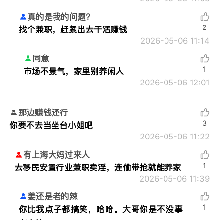
真的是我的问题？
2
找个兼职，赶紧出去干活赚钱
2026-05-06 11:14
同意
1
市场不景气，家里别养闲人
2026-05-06 12:01
那边赚钱还行
3
你要不去当坐台小姐吧
2026-05-06 11:22
有上海大妈过来人
1
去移民安置行业兼职卖淫，连偷带抢就能养家
2026-05-06 11:39
姜还是老的辣
1
你比我点子都搞笑，哈哈。大哥你是不没事