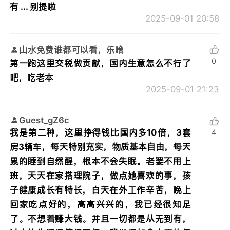
有 ... 别提啦
2025-09-01 20:58
山水免费谁都可以看，乐啥
0
第一跑这里交税做贡献，国内生意怎么不行了
吧，吃老本
2025-09-01 21:23
Guest_gZ6c
我是第二种，这里挣得钱比国内多10倍，3套
4
房3辆车，每天特别充实，物质基本自由，每天
累的睡到自然醒，根本不会失眠。老婆不用上
班，天天在家搭理院子，做点她喜欢的事，孩
子健康成长有特长，白天在外工作辛苦，晚上
回家吃点好的，高高兴兴的，我已经很知足
了。不想着赚大钱。并且一切都是从无到有，