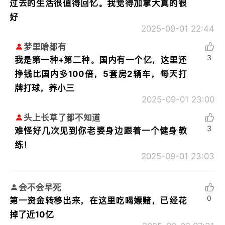
过去的生活很值得回忆。我觉得加拿大真的很
好
2025-09-01 22:44
梦里啥都有
3
我是第一种+第二种。国内有一个亿，这里还
挣钱比国内多100倍，5套房2辆车，每天打
牌打球，养小三
2025-09-01 23:00
头上长草了都不知道
3
难怪好几次见到你老婆身边跟着一个健身教
练！
2025-09-01 23:03
会不会早死
0
第一资金转移出来，在这里吃喝嫖赌，已经花
掉了近10亿