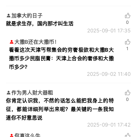
加拿大的日子
0
就是求生存，国内那才叫生活
2025-09-01 17:35
大撒B还在大撒币！
1
看看这次天津丐帮集会的穷奢极欲和大撒B大
撒币多少民脂民膏：
天津上合会的奢侈和大撒
币多少？
2025-09-02 11:40
作为男人财大器粗
0
你肯定认识我，不然的话怎么能把我身上的特
征，都能详细列举出来呢？最关键的一条我知
道你不好意思说
2025-09-01 17:42
你真这么牛