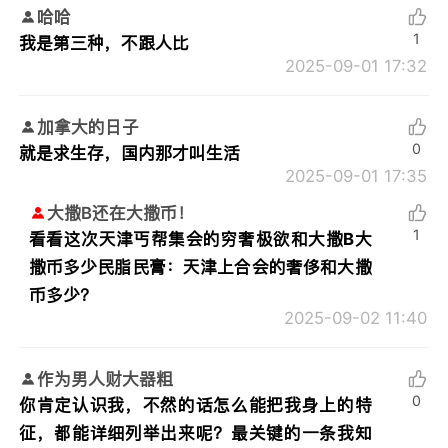
哈哈
1
我是第三种，不跟人比
2025-09-01 17:32
加拿大的日子
0
就是求生存，国内那才叫生活
2025-09-01 17:35
大撒B还在大撒币！
1
看看这次天津丐帮集会的穷奢极欲和大撒B大
撒币多少民脂民膏：
天津上合会的奢侈和大撒
币多少？
2025-09-02 11:40
作为男人财大器粗
0
你肯定认识我，不然的话怎么能把我身上的特
征，都能详细列举出来呢？最关键的一条我知