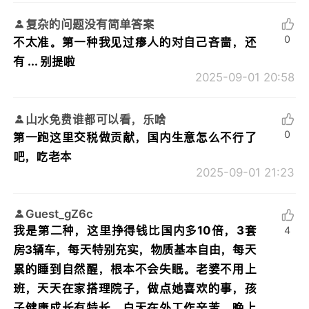
复杂的问题没有简单答案
0
不太准。第一种我见过瘆人的对自己吝啬，还
有 ... 别提啦
2025-09-01 20:58
山水免费谁都可以看，乐啥
0
第一跑这里交税做贡献，国内生意怎么不行了
吧，吃老本
2025-09-01 21:23
Guest_gZ6c
我是第二种，这里挣得钱比国内多10倍，3套
4
房3辆车，每天特别充实，物质基本自由，每天
累的睡到自然醒，根本不会失眠。老婆不用上
班，天天在家搭理院子，做点她喜欢的事，孩
子健康成长有特长，白天在外工作辛苦，晚上