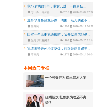
我42岁离婚3年，带女儿过，一白男狂...
怎么办，他值得...
2010
2026-08-02 12:32
温哥华真是藏龙卧虎，周围干活儿的都不...
新移民
1992
2026-07-17 10:32
闺蜜一句话把我说破防，我开始焦虑他是...
温哥华没有闲情
1984
2026-07-23 12:14
我请闺蜜去列治文吃饭，想跟她商量跟男...
不高兴
1978
2026-07-14 10:04
本周热门专栏
一个可疑行为 牵出温村大案
狂晒新欢 杜鲁多为啥还不离
婚？