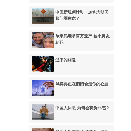
中国新规倒计时，加拿大移民
顾问圈焦虑了
单亲妈继承百万遗产 被小男友
勒死
迟来的相遇
AI摘要正在悄悄偷走你的心血
中国人休息 为何会有负罪感？