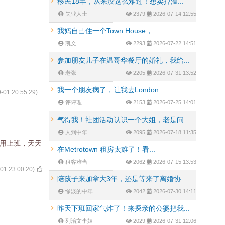
移民18年，从来没这么难过！想卖掉温...
失业人士
2379
2026-07-14 12:55
我妈自己住一个Town House，...
凯文
2293
2026-07-22 14:51
参加朋友儿子在温哥华餐厅的婚礼，我给...
老张
2205
2026-07-31 13:52
我一个朋友病了，让我去London ...
-01 20:55:29
)
评评理
2153
2026-07-25 14:01
气得我！社团活动认识一个大姐，老是问...
人到中年
2095
2026-07-18 11:35
不用上班，天天
在Metrotown 租房太难了！看...
租客难当
2062
2026-07-15 13:53
01 23:00:20
)
陪孩子来加拿大3年，还是等来了离婚协...
惨淡的中年
2042
2026-07-30 14:11
昨天下班回家气炸了！来探亲的公婆把我...
列治文李姐
2029
2026-07-31 12:06