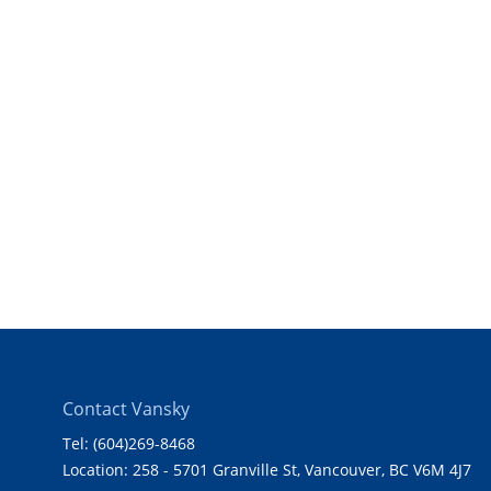
Contact Vansky
Tel: (604)269-8468
Location: 258 - 5701 Granville St, Vancouver, BC V6M 4J7