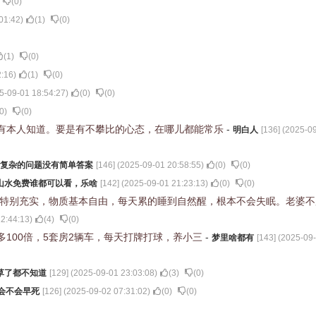
(
0
)
01:42
)
(
1
)
(
0
)
(
1
)
(
0
)
2:16
)
(
1
)
(
0
)
5-09-01 18:54:27
)
(
0
)
(
0
)
0
)
(
0
)
有本人知道。要是有不攀比的心态，在哪儿都能常乐
-
明白人
[
136
] (
2025-09
复杂的问题没有简单答案
[
146
] (
2025-09-01 20:58:55
)
(
0
)
(
0
)
山水免费谁都可以看，乐啥
[
142
] (
2025-09-01 21:23:13
)
(
0
)
(
0
)
天特别充实，物质基本自由，每天累的睡到自然醒，根本不会失眠。老婆
2:44:13
)
(
4
)
(
0
)
100倍，5套房2辆车，每天打牌打球，养小三
-
梦里啥都有
[
143
] (
2025-09-
草了都不知道
[
129
] (
2025-09-01 23:03:08
)
(
3
)
(
0
)
会不会早死
[
126
] (
2025-09-02 07:31:02
)
(
0
)
(
0
)