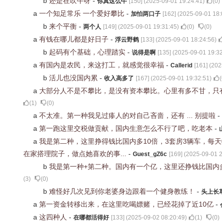
b
还是在吹牛呀
-
你真这么牛
[
150
] (
2025-09-01 19:24:41
)
(
0
)
a
一个知足常乐 一个爱好攀比
-
加怕两口子
[
162
] (
2025-09-01 18:
b
来个平衡
-
两个人
[
149
] (
2025-09-01 19:31:45
)
(
0
)
(
0
)
a
有钱在哪儿都是好日子
-
浮云野鹤
[
133
] (
2025-09-01 18:24:56
)
b
起码有个基础，心理踏实
-
说得是啊
[
135
] (
2025-09-01 19:3
a
有国内是农民，来这打工，就感觉很幸福
-
Callerid
[
161
] (
202
b
活儿也没国内累
-
收入高多了
[
167
] (
2025-09-01 19:32:51
)
(
a
大部分人不是不攀比，是没有资本攀比。心里有多不甘，只
(
1
)
(
0
)
a
不太准。第一种我见过瘆人的对自己吝啬，还有 ... 别提啦
-
a
第一跑这里交税做贡献，国内生意怎么不行了吧，吃老本
-
a
我是第二种，这里挣得钱比国内多10倍，3套房3辆车，每
在家搭理院子，做点她喜欢的事...
-
Guest_gZ6c
[
169
] (
2025-09-01 2
b
我是第一种+第二种。国内有一个亿，这里还挣钱比国内多
(
3
)
(
0
)
b
难怪好几次见到你老婆身边跟着一个健身教练！
-
头上长
a
第一资金转移出来，在这里吃喝嫖赌，已经花掉了近10亿
-
a
这四种人
-
在哪都活得好
[
133
] (
2025-09-02 08:20:49
)
(
1
)
(
0
)