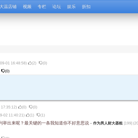
大温店铺
视频
专栏
论坛
娱乐
折扣
09-01 16:48:58
)
(
2
)
(
0
)
(
0
)
 17:35:12
)
(
0
)
(
0
)
9-02 11:40:21
)
(
1
)
(
1
)
列举出来呢？最关键的一条我知道你不好意思说
-
作为男人财大器粗
[
199
] (
2