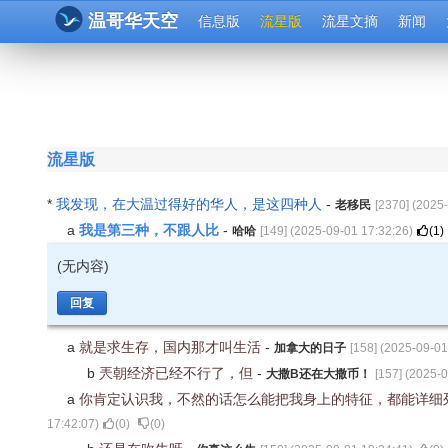
温哥华天空
信息版
流星版
流星文摘
新闻
流星版
*
我发现，在大温过得好的华人，是这四种人
-
老移民
[
2370
] (
2025-
我是第三种，不跟人比
a
-
哈哈
[
149
] (
2025-09-01 17:32:26
)
(
1
)
(无内容)
回复
a
就是求生存，国内那才叫生活
-
加拿大的日子
[
158
] (
2025-09-01
b
兲朝经济已经不行了，但
-
大撒B还在大撒币！
[
157
] (
2025-0
a
你肯定认识我，不然的话怎么能把我身上的特征，都能详细
17:42:07
)
(
0
)
(
0
)