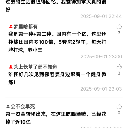
过去的生活很值得回忆。我觉得加拿大真的很
好
2025-09-01 22:44
梦里啥都有
3
我是第一种+第二种。国内有一个亿，这里还
挣钱比国内多100倍，5套房2辆车，每天打
牌打球，养小三
2025-09-01 23:00
头上长草了都不知道
3
难怪好几次见到你老婆身边跟着一个健身教
练！
2025-09-01 23:03
会不会早死
0
第一资金转移出来，在这里吃喝嫖赌，已经花
掉了近10亿