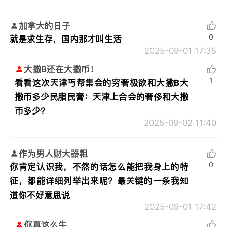
加拿大的日子
0
就是求生存，国内那才叫生活
2025-09-01 17:35
大撒B还在大撒币！
1
看看这次天津丐帮集会的穷奢极欲和大撒B大
撒币多少民脂民膏：
天津上合会的奢侈和大撒
币多少？
2025-09-02 11:40
作为男人财大器粗
0
你肯定认识我，不然的话怎么能把我身上的特
征，都能详细列举出来呢？最关键的一条我知
道你不好意思说
2025-09-01 17:42
你真这么牛