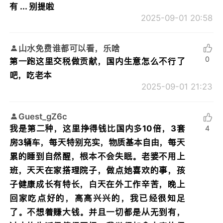
有 ... 别提啦
2025-09-01 20:58
山水免费谁都可以看，乐啥
0
第一跑这里交税做贡献，国内生意怎么不行了
吧，吃老本
2025-09-01 21:23
Guest_gZ6c
我是第二种，这里挣得钱比国内多10倍，3套
4
房3辆车，每天特别充实，物质基本自由，每天
累的睡到自然醒，根本不会失眠。老婆不用上
班，天天在家搭理院子，做点她喜欢的事，孩
子健康成长有特长，白天在外工作辛苦，晚上
回家吃点好的，高高兴兴的，我已经很知足
了。不想着赚大钱。并且一切都是从无到有，