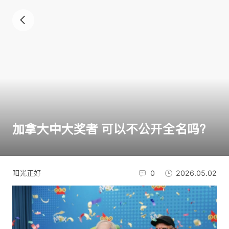
加拿大中大奖者 可以不公开全名吗？
阳光正好
0
2026.05.02