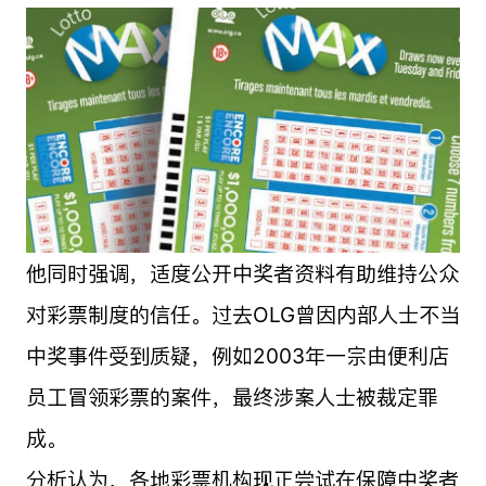
他同时强调，适度公开中奖者资料有助维持公众
对彩票制度的信任。过去OLG曾因内部人士不当
中奖事件受到质疑，例如2003年一宗由便利店
员工冒领彩票的案件，最终涉案人士被裁定罪
成。
分析认为，各地彩票机构现正尝试在保障中奖者