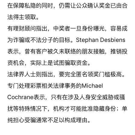
在保障私隐的同时，仍需让公众确认奖金已由合
法得主领取。
有理财顾问指出，中奖者一旦身份曝光，容易成
为诈骗或不法分子的目标。Stephan Desbiens
表示，曾有客户被久未联络的朋友接触，推销投
资机会，实际上是试图骗取资金。
法律界人士则指出，要完全匿名领奖门槛极高。
专门处理彩票相关法律事务的Michael
Cochrane表示，只有在涉及人身安全威胁或骚
扰等特殊情况下，机构才可能批准隐藏身份；单
纯担心受骗通常不足以构成理由。