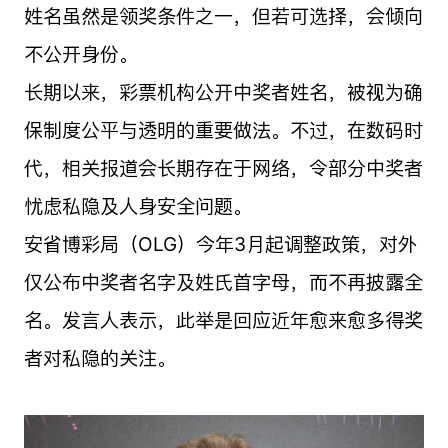
姓名虽然是领奖条件之一，但若可选择，会倾向
不公开身份。
长期以来，彩票机构公开中奖者姓名，被视为确
保制度公平与透明的重要做法。不过，在数码时
代，相关报道会长期存在于网络，令部分中奖者
忧虑私隐及人身安全问题。
安省博彩局（OLG）今年3月起调整政策，对外
仅公布中奖者名字及姓氏首字母，而不再披露全
名。发言人表示，此举是回应近年愈来愈多得奖
者对私隐的关注。