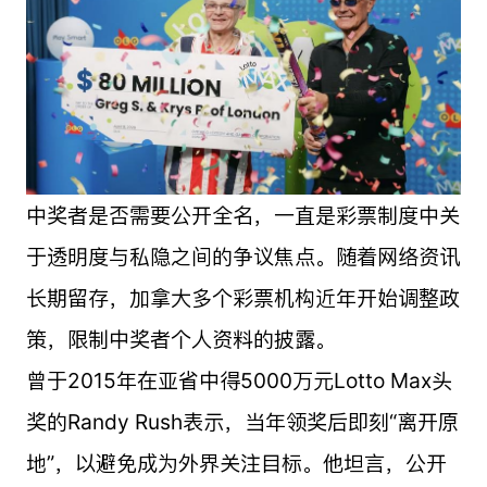
中奖者是否需要公开全名，一直是彩票制度中关
于透明度与私隐之间的争议焦点。随着网络资讯
长期留存，加拿大多个彩票机构近年开始调整政
策，限制中奖者个人资料的披露。
曾于2015年在亚省中得5000万元Lotto Max头
奖的Randy Rush表示，当年领奖后即刻“离开原
地”，以避免成为外界关注目标。他坦言，公开