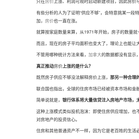
只在
房价
上涨、利润可观时启动新建项目，因此房价
有些分析的人为了证明“供应不够”，会特意挑某一段
加，
房价
也一直在涨。
就算按家庭数量来算，从1971年开始，房子的数量
而且，现在的房子平均面积也变大了，理论上也能让
不管用哪种统计方法来看，
加拿大
的数据都没有显示
真正推动
房价
上涨的是什么？
既然房子供应不够没法解释房价上涨，
那另一种合理的
联合国也指出，全球的住房市场已经被资本市场和金
简单说就是，
银行体系将大量信贷注入房地产市场，
这种上涨模式类似投机泡沫：
即使住房供应增加，也
对房地产的投资信心。
住房和其他普通资产不一样，因为它是老百姓的生活