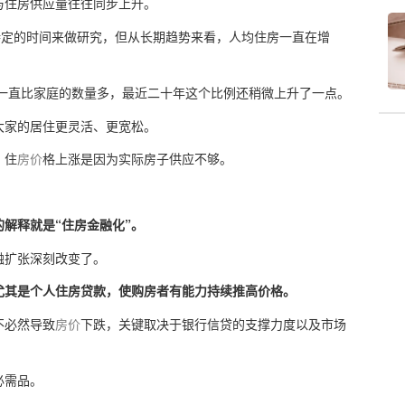
与住房供应量往往同步上升。
特定的时间来做研究，但从长期趋势来看，人均住房一直在增
就一直比家庭的数量多，最近二十年这个比例还稍微上升了一点。
大家的居住更灵活、更宽松。
，住
房价
格上涨是因为实际房子供应不够。
解释就是“住房金融化”。
融扩张深刻改变了。
尤其是个人住房贷款，使购房者有能力持续推高价格。
不必然导致
房价
下跌，关键取决于银行信贷的支撑力度以及市场
必需品。