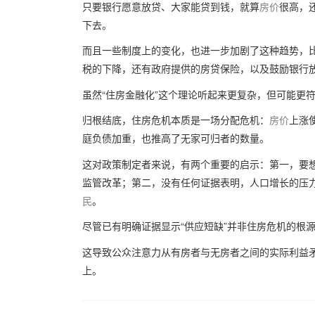
只要银行愿意放贷、大家能贷到钱，就算
房价
很高，
下去。
而且一些制度上的变化，也进一步加剧了这种趋势，
税的下降，还有政府提供的房贷保险，以及鼓励银行
虽然“住房金融化”这个理论听起来更复杂，但可能更
归根结底，住房危机本质是一场分配危机：
房价
上涨
庭负债加重，也推高了无家可归者的数量。
这对政策制定者来说，有两个重要的启示：
第一，要
监管改革；第二，没有任何证据表明，人口增长的压
民
。
尽管已有明确证据显示“供应短缺”并非住房危机的根
这导致公众注意力从有房者与无房者之间的实际利益矛
上。
版权归Vansky所有，转载请标注链接。