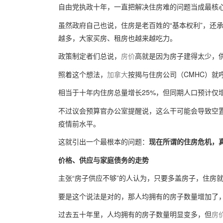
自由党执政十年，一直把解决住房难的问题当成最核
虽然政府自己也说，住房是老百姓的“基本权利”，还
越多，大家买房、租房也越来越吃力。
政策制定者们总说，
房价
高就是因为房子建得太少，
照着这个想法，
加拿大
按揭与住房公司（CMHC）就呼
相当于十年内住房总量增长25%，但同期人口预计仅
不过议会预算官办公室提醒说，这么干可能会导致空置
疫情前水平。
这就引出一个最根本的问题：
现在所谓的住房
危机，
价格、供应与家庭债务的走势
主张“房子供应不够”的人认为，只要多盖房子，住房
要是这个说法是对的，那人均拥有的房子数量增加了
过去五十年里，人均拥有的房子数量明显变多，但
房