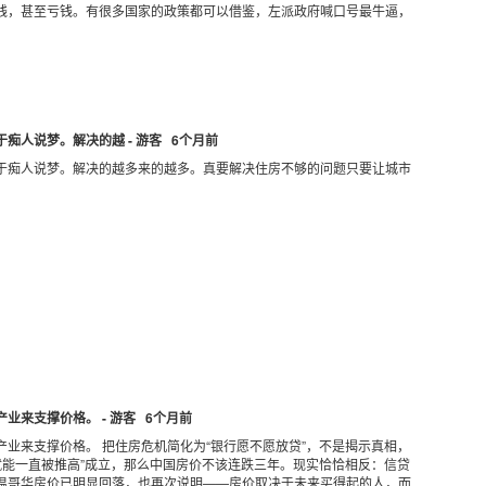
钱，甚至亏钱。有很多国家的政策都可以借鉴，左派政府喊口号最牛逼，
痴人说梦。解决的越 - 游客 6个月前
于痴人说梦。解决的越多来的越多。真要解决住房不够的问题只要让城市
来支撑价格。 - 游客 6个月前
业来支撑价格。 把住房危机简化为“银行愿不愿放贷”，不是揭示真相，
就能一直被推高”成立，那么中国房价不该连跌三年。现实恰恰相反：信贷
温哥华房价已明显回落，也再次说明——房价取决于未来买得起的人，而