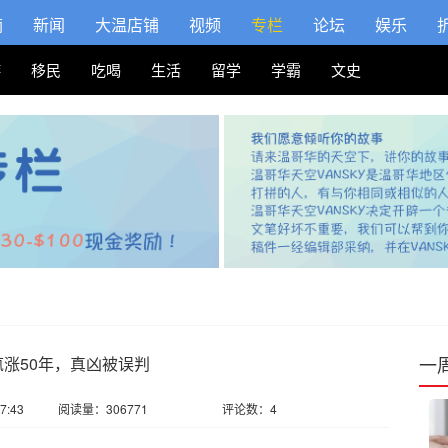
摘
新闻
大温店铺
视频
专栏
论坛
娱乐
游
移民
吃喝
生活
留学
学霸
文史
一
涨50年，真凶被误判
7:43
阅读量：306771
评论数：4