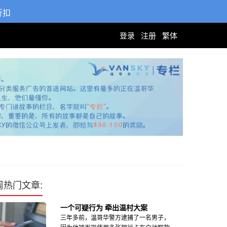
折扣
登录
注册
繁体
周热门文章:
一个可疑行为 牵出温村大案
三年多前，温哥华警方逮捕了一名男子，