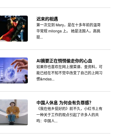
迟来的相遇
第一次见到 Mary，是在十多年前的温哥
华常规 milonga 上。 她是法国人。高挑
挺...
AI摘要正在悄悄偷走你的心血
如果你也喜欢在网上搜菜谱、查资料，可
能已经在不知不觉中改变了自己的上网习
惯&mdas...
中国人休息 为何会有负罪感？
《我在他乡挺好的》前不久，小红书上有
一种关于工作的观点引起了许多人的共
鸣：中国人...