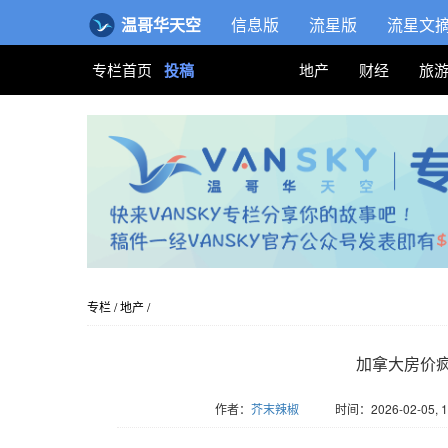
温哥华天空
信息版
流星版
流星文
专栏首页
投稿
地产
财经
旅
专栏
/
地产
/
加拿大房价疯
作者：
芥末辣椒
时间：2026-02-05, 1
版权归Vansky所有，转载请标注链接。