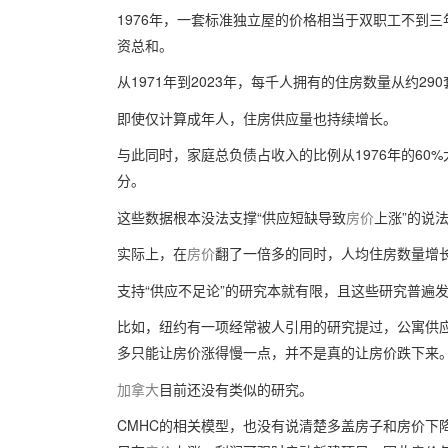
1976年，一套标准独立屋的价格相当于双职工不到三
资总和。
从1971年到2023年，
每千人拥有的住房数量从约290
即使仅计算成年人，住房供应量也持续增长。
与此同时，家庭总负债占收入的比例从1976年的60%
分。
这些数据根本没法支撑“供应短缺导致
房价
上涨”的说
实际上，
在
房价
翻了一倍多的同时，人均住房数量增长
支持“供应不足论”的研究本就有限，且这些研究普遍
比如，纽约有一项经常被人引用的研究提过，公寓供应
多只能让房价涨得慢一点，并不是真的让房价跌下来
加拿大
目前还没有类似的研究。
CMHC的相关模型，也没有说清楚多盖房子和房价下