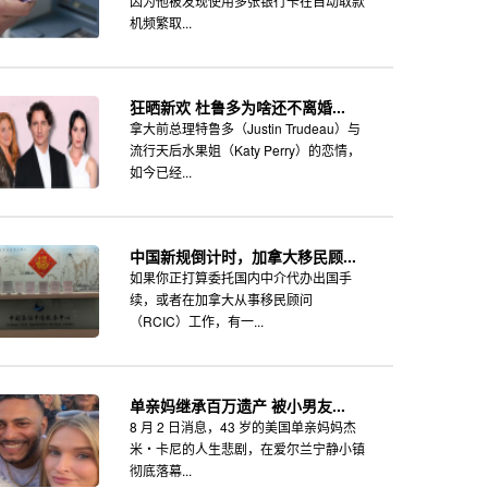
因为他被发现使用多张银行卡在自动取款
机频繁取...
狂晒新欢 杜鲁多为啥还不离婚...
拿大前总理特鲁多（Justin Trudeau）与
流行天后水果姐（Katy Perry）的恋情，
如今已经...
中国新规倒计时，加拿大移民顾...
如果你正打算委托国内中介代办出国手
续，或者在加拿大从事移民顾问
（RCIC）工作，有一...
单亲妈继承百万遗产 被小男友...
8 月 2 日消息，43 岁的美国单亲妈妈杰
米・卡尼的人生悲剧，在爱尔兰宁静小镇
彻底落幕...