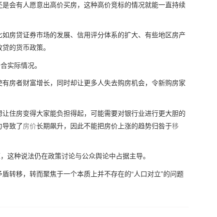
还是会有人愿意出高价买房，这种高价竞标的情况就能一直持续
比如房贷证券市场的发展、信用评分体系的扩大、有些地区房产
放贷的货币政策。
符合实际情况。
使有房者财富增长，同时却让更多人失去购房机会，令新购房家
想让住房变得大家能负担得起，可能需要对银行业进行更大胆的
力导致了
房价
长期飙升，因此不能把房价上涨的趋势归咎于
移
源，这种说法仍在政策讨论与公众舆论中占据主导。
盾转移，转而聚焦于一个本质上并不存在的“人口对立”的问题