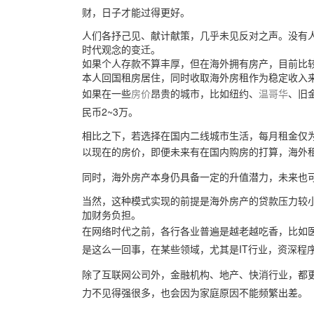
财，日子才能过得更好。
人们各抒己见、献计献策，几乎未见反对之声。没有人
时代观念的变迁。
如果个人存款不算丰厚，但在海外拥有房产，目前比较
本人回国租房居住，同时收取海外房租作为稳定收入
如果在一些
房价
昂贵的城市，比如纽约、
温哥华
、旧
民币2~3万。
相比之下，若选择在国内二线城市生活，每月租金仅
以现在的房价，
即便未来有在国内购房的打算，海外
同时，海外房产本身仍具备一定的升值潜力，未来也可
当然，这种模式实现的前提是海外房产的贷款压力较
加财务负担。
在网络时代之前，各行各业普遍是越老越吃香，比如
是这么一回事，
在某些领域，尤其是IT行业，资深程
除了互联网公司外，金融机构、地产、快消行业，都更
力不见得强很多，也会因为家庭原因不能频繁出差。