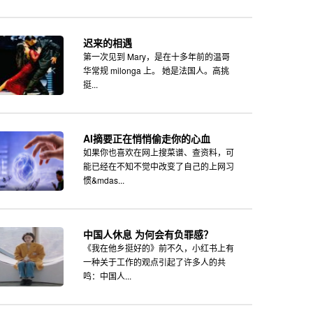
迟来的相遇
第一次见到 Mary，是在十多年前的温哥
华常规 milonga 上。 她是法国人。高挑
挺...
AI摘要正在悄悄偷走你的心血
如果你也喜欢在网上搜菜谱、查资料，可
能已经在不知不觉中改变了自己的上网习
惯&mdas...
中国人休息 为何会有负罪感？
《我在他乡挺好的》前不久，小红书上有
一种关于工作的观点引起了许多人的共
鸣：中国人...