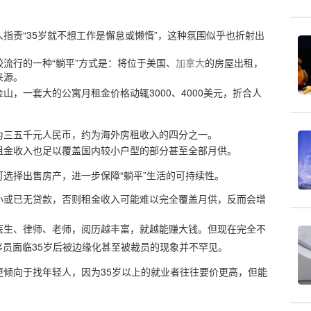
指责“35岁就不想工作是懈怠或懒惰”，这种氛围似乎也折射出
流行的一种“躺平”方式是：将位于美国、
加拿大
的房屋出租，
来源。
金山，一套大的公寓月租金价格动辄3000、4000美元，折合人
为三五千元人民币，约为海外房租收入的四分之一。
租金收入也足以覆盖国内较小户型的部分甚至全部月供。
选择出售房产，进一步保障“躺平”生活的可持续性。
小或已无贷款，否则租金收入可能难以完全覆盖月供，反而会增
医生、律师、老师，阅历越丰富，就越能赚大钱。但现在完全不
序员面临35岁后被边缘化甚至被裁员的现象并不罕见。
倾向于找年轻人，因为35岁以上的就业者往往要价更高，但能