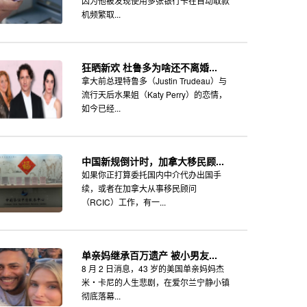
因为他被发现使用多张银行卡在自动取款
机频繁取...
狂晒新欢 杜鲁多为啥还不离婚...
拿大前总理特鲁多（Justin Trudeau）与
流行天后水果姐（Katy Perry）的恋情，
如今已经...
中国新规倒计时，加拿大移民顾...
如果你正打算委托国内中介代办出国手
续，或者在加拿大从事移民顾问
（RCIC）工作，有一...
单亲妈继承百万遗产 被小男友...
8 月 2 日消息，43 岁的美国单亲妈妈杰
米・卡尼的人生悲剧，在爱尔兰宁静小镇
彻底落幕...