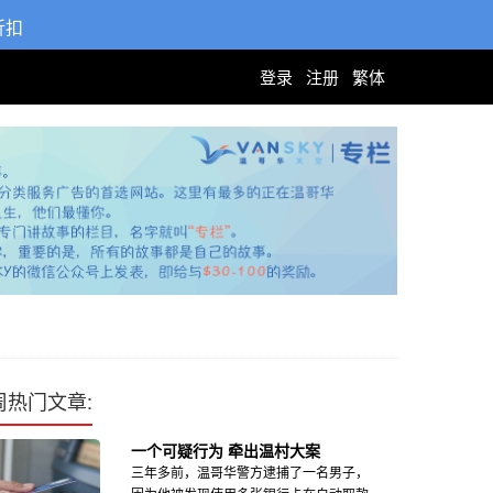
折扣
登录
注册
繁体
周热门文章:
一个可疑行为 牵出温村大案
三年多前，温哥华警方逮捕了一名男子，