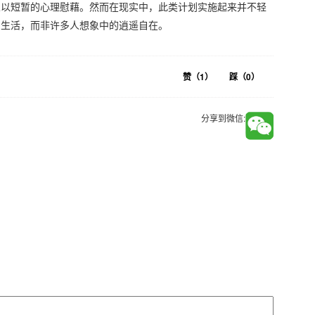
人以短暂的心理慰藉。然而在现实中，此类计划实施起来并不轻
约生活，而非许多人想象中的逍遥自在。
赞（
1
）
踩（
0
）
分享到微信: