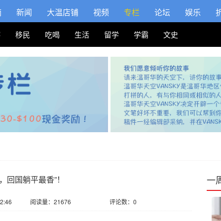
摘
新闻
大温店铺
视频
专栏
论坛
娱乐
游
移民
吃喝
生活
留学
学霸
文史
一
休，回国躺平最香”！
2:46
阅读量：21676
评论数：0