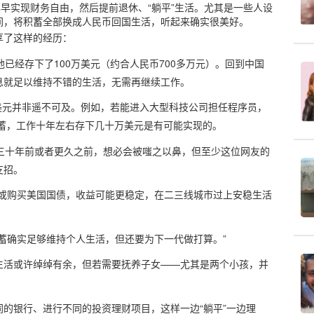
尽早实现财务自由，然后提前退休、“躺平”生活。尤其是一些人设
间，将积蓄全部换成人民币回国生活，听起来确实很美好。
享了这样的经历：
已经存下了100万美元（约合人民币700多万元）。回到中国
息就足以维持不错的生活，无需再继续工作。
万美元并非遥不可及。例如，若能进入大型科技公司担任程序员，
储蓄，工作十年左右存下几十万美元是有可能实现的。
三十年前或者更久之前，想必会被嗤之以鼻，但至少这位网友的
支招。
，或购买美国国债，收益可能更稳定，在二三线城市过上安稳生活
蓄确实足够维持个人生活，但还要为下一代做打算。”
生活或许绰绰有余，但若需要抚养子女——尤其是两个小孩，并
的银行、进行不同的投资理财项目，这样一边“躺平”一边理