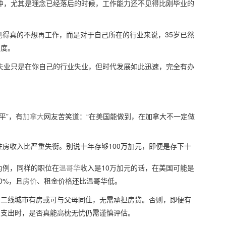
冲，尤其是理念已经落后的时候，工作能力还不见得比刚毕业的
得真的不想再工作，而是对于自己所在的行业来说，35岁已然
强度。
失业只是在你自己的行业失业，但时代发展如此迅速，完全有办
平”，有
加拿大
网友苦笑道：“在美国能做到，在加拿大不一定做
房收入比严重失衡。别说十年存够100万加元，即便是存下十
为例，同样的职位在
温哥华
收入是10万加元的话，在美国可能是
0%，且
房价
、租金价格还比温哥华低。
内二线城市有房或可与父母同住，无需承担房贷。否则，即便有
期支出时，是否真能高枕无忧仍需谨慎评估。