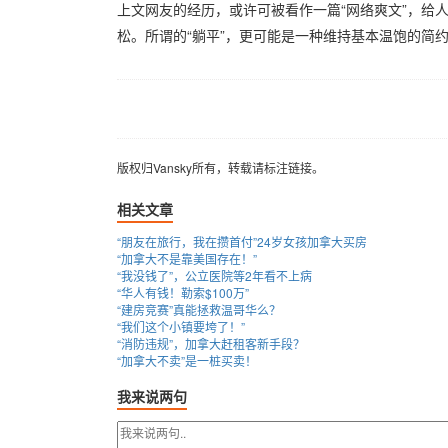
上文网友的经历，
或许可被看作一篇“网络爽文”，给
松。所谓的“躺平”，更可能是一种维持基本温饱的简
版权归Vansky所有，转载请标注链接。
版权归Vansky所有，转载请标注链接。
相关文章
“朋友在旅行，我在攒首付”24岁女孩加拿大买房
“加拿大不是靠美国存在！”
“我没钱了”，公立医院等2年看不上病
“华人有钱！勒索$100万”
“建房竞赛”真能拯救温哥华么？
“我们这个小镇要垮了！”
“消防违规”，加拿大赶租客新手段？
“加拿大不卖”是一桩买卖！
我来说两句