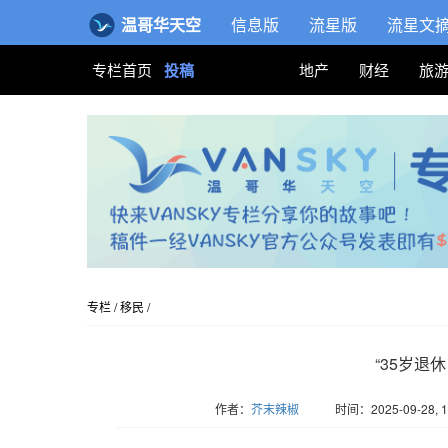
温哥华天空
信息版
流星版
流星文
专栏首页
投稿
地产
财经
旅
专栏
/
移民
/
“35岁退
作者：
芥末辣椒
时间：2025-09-28, 1
版权归Vansky所有，转载请标注链接。