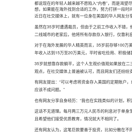
都说现在的年轻人越来越不愿陷入“内卷”，而是渴望
想，如果能在海外找到合适的工作，努力打拼一段时
近日在社交媒体上，就有一位身在美国的华人网友分
虽然在35岁时遭遇裁员，但由于之前工作收入不错，他
二线城市的老家后，他将所有存款存入银行，仅靠利
对于在海外发展的华人精英而言，35岁前存够100
年收入达到15万至20万美元，平时省吃俭用、积极
35岁就想靠存款躺平，这个人生观价值观如果放在二
观点，在社交媒体上普遍被认可，而且网友们还纷纷
有网友提出：
“可以考虑将资金存入美国的定期账户
应该不成问题。”
也有网友分享自身经历：
“我也在实践类似的计划，积
这话不无道理。每月两三万元人民币的利息对于单身
且希望他们接受优质教育，情况就大不相同了。
还有网友认为，这笔巨款要善于投资，比如分散在不同