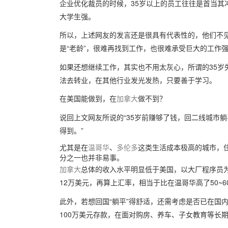
企业优化裁员的时候，35岁以上的员工往往是首当其
大学生强。
所以，上述网友的发言还是很具有代表性的，他们不见
是“老龄”，很难再找到工作，也很难承受巨大的工作
如果还想继续工作，其实也不用太灰心，所谓的35岁
法去转业，在其他行业发光发热，只要善于学习。
在美国能做到，在
加拿大
做不到？
说回上文网友所说的“35岁前赚够了钱，回二线城市躺
得到。”
尤其是在
温哥华
、
多伦多
这类生活成本极高的城市，住
分之一也并非易事。
加拿大
总体的收入水平明显低于美国，以大厂程序员
12万美元，再算上汇率，相当于比在温哥华高了50~6
此外，若想回国“躺平”得舒适，还需考虑是否已在国
100万美元存款，在面对购房、养车、子女教育等长