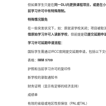
但如果学生只是在
同一DLI内更换课程项目，或是在
小
前学习许可中有特殊限制。
特殊情况豁免
在一些突发状况下，如：原就读学校关闭；项目被取
借原始学习许可入读新学校
，但前提是
已提交延期申
学习许可延期申请流程：
国际学生需通过IRCC官网提交延期申请，包括以下文
表格：
IMM 5709
护照和当前学习许可的复印件
新学校的录取通知书
财务证明（显示有足够的经济支持）
成绩单
有效的省级或地区性担保信（PAL或TAL）