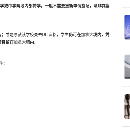
学或中学阶段内部转学，一般不需要重新申请签证，除非其当
消；或是原就读学校失去
DLI资格，学生
仍可在
加拿大
境内，凭
请
且
留在
加拿大
境内
。
件：