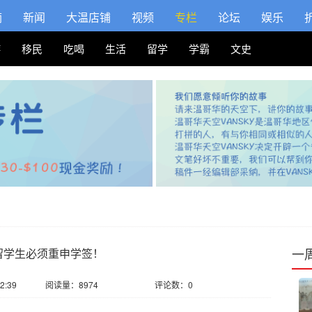
摘
新闻
大温店铺
视频
专栏
论坛
娱乐
游
移民
吃喝
生活
留学
学霸
文史
一
留学生必须重申学签！
2:39
阅读量：8974
评论数：0