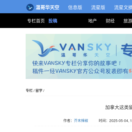
温哥华天空
信息版
流星版
流星文
专栏首页
投稿
地产
财经
旅
专栏
/
留学
/
加拿大这类
作者：
芥末辣椒
时间：2025-05-04, 1
版权归Vansky所有，转载请标注链接。