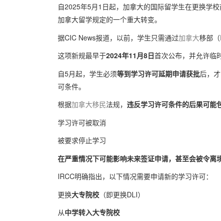
自2025年5月1日起，加拿大的国际留学生在更换学校
加拿大留学规定的一个重大转变。
据CIC News报道，以前，学生只需通过
加拿大
移部（
这项新规最早于
2024年11月8日
首次公布，并允许临
自5月起，学生必须
等到学习许可延期申请获批
后，才
可条件。
根据
加拿大
移民
法规，
违反学习许可条件的后果可能
学习许可被取消
被要求停止学习
在严重情况下可能影响未来签证申请，甚至会被令离境（rem
IRCC明确指出，以下情况需要申请新的学习许可：
更换
大专院校
（即更换DLI）
从
中学转入大专院校