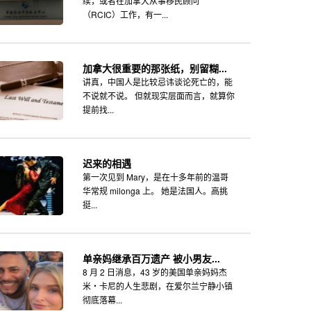
续，或者在加拿大从事移民顾问
（RCIC）工作，有一...
加拿大很重要的那张纸，别留糊...
讲真，中国人是比较忌讳谈论死亡的，能
不说就不说。 但就现实层面而言，就算你
提前找...
迟来的相遇
第一次见到 Mary，是在十多年前的温哥
华常规 milonga 上。 她是法国人。高挑
挺...
单亲妈继承百万遗产 被小男友...
8 月 2 日消息，43 岁的美国单亲妈妈杰
米・卡尼的人生悲剧，在爱尔兰宁静小镇
彻底落幕...