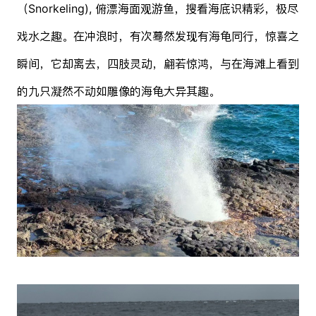
（Snorkeling), 俯漂海面观游鱼，搜看海底识精彩，极尽
戏水之趣。在冲浪时，有次蓦然发现有海龟同行，惊喜之
瞬间，它却离去，四肢灵动，翩若惊鸿，与在海滩上看到
的九只凝然不动如雕像的海龟大异其趣。