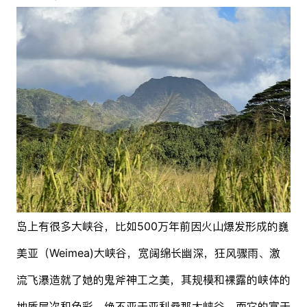
岛上有很多大峡谷，比如500万年前因火山爆发形成的巍
美亚（Weimea)大峡谷，宽阔绵长幽深，狂风骤雨、激
流飞瀑造就了她的鬼斧神工之美，其规模和裸露的峡体的
地质层次和色彩，绝不亚于亚利桑那大峡谷，而它的富于