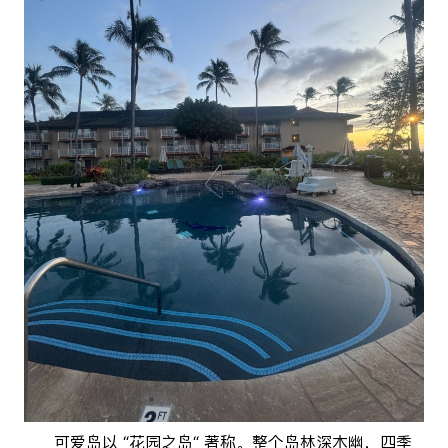
可爱岛以 “花园之岛“ 著称。整个岛林深木幽，四季