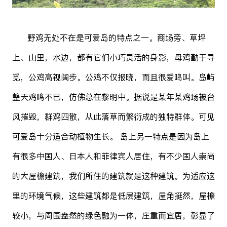
野鸡无处不在是可爱岛的特点之一。商场旁、草坪
上、山里，水边，都有它们小巧灵活的身影，母鸡勤于寻
觅，公鸡高视阔步。公鸡不仅报晓，而且很爱鸣叫。岛屿
整天鸡鸣不已，仿佛总在黎明中。据说是某年某鸡场被台
风摧毁，群鸡四散，从此落草而繁衍成的独特群体。可见
可爱岛十分适合动植物生长。 岛上另一特点是因为岛上
有很多中国人、日本人和菲律宾人居住，有不少国人崇尚
的大屋檐建筑，我们所住的建筑就是这种建筑。为适应这
里的环境气候，这些建筑都是低层建筑，屋角挺然，屋檐
较小，与周围盎然的绿色融为一体，庄重而宜居，彰显了