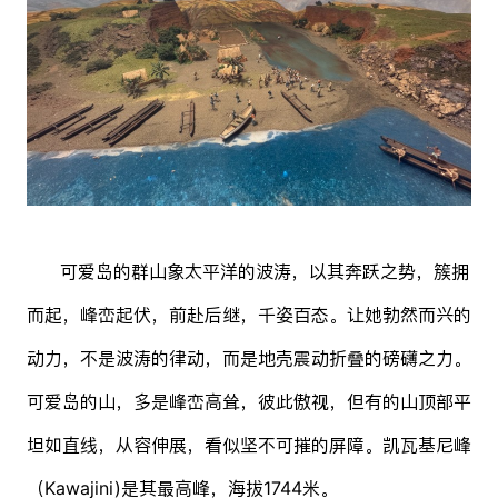
可爱岛的群山象太平洋的波涛，以其奔跃之势，簇拥
而起，峰峦起伏，前赴后继，千姿百态。让她勃然而兴的
动力，不是波涛的律动，而是地壳震动折叠的磅礴之力。
可爱岛的山，多是峰峦高耸，彼此傲视，但有的山顶部平
坦如直线，从容伸展，看似坚不可摧的屏障。凯瓦基尼峰
（Kawajini)是其最高峰，海拔1744米。