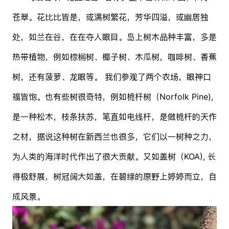
苍翠。花比比皆是，或满树繁花，芳华四溢，或幽居独
处，如兰在谷，在在夺人眼目。岛上树木品种丰富，多是
热带植物，例如棕榈树、椰子树、木瓜树，咖啡树、香蕉
树，还有菠萝、龙眼等。 我们参观了两个农场，眼神口
福皆饱。也有些树很奇特，例如桅杆树（Norfolk Pine),
是一种松木，枝条扶苏，笔直如电线杆，是做桅杆的天作
之材，据说这种树在新西兰也很多，它们以一树种之力，
为人类的海洋时代作出了很大贡献。又如盖树（KOA), 长
得极舒展，树冠阔大如盖，在碧绿的原野上婷婷而立，自
成风景。