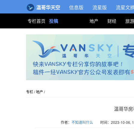
温哥华天空
信息版
流星版
流星文
专栏首页
投稿
地产
财经
旅
专栏
/
地产
/
温哥华房
作者：
不知道叫什么
时间：2023-10-06, 1
版权归Vansky所有，转载请标注链接。