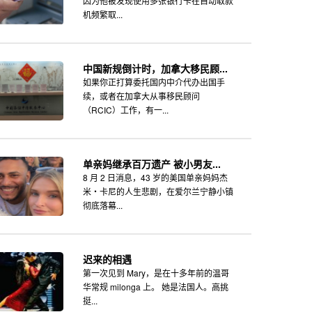
因为他被发现使用多张银行卡在自动取款
机频繁取...
中国新规倒计时，加拿大移民顾...
如果你正打算委托国内中介代办出国手
续，或者在加拿大从事移民顾问
（RCIC）工作，有一...
单亲妈继承百万遗产 被小男友...
8 月 2 日消息，43 岁的美国单亲妈妈杰
米・卡尼的人生悲剧，在爱尔兰宁静小镇
彻底落幕...
迟来的相遇
第一次见到 Mary，是在十多年前的温哥
华常规 milonga 上。 她是法国人。高挑
挺...