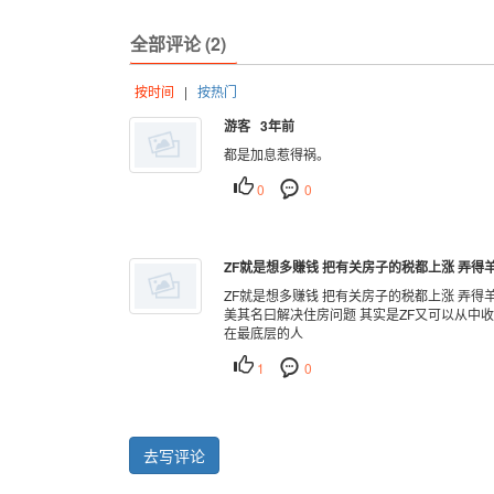
全部评论 (2)
按时间
|
按热门
游客 3年前
都是加息惹得祸。
0
0
ZF就是想多赚钱 把有关房子的税都上涨 弄得羊
ZF就是想多赚钱 把有关房子的税都上涨 弄
美其名曰解决住房问题 其实是ZF又可以从中收
在最底层的人
1
0
去写评论