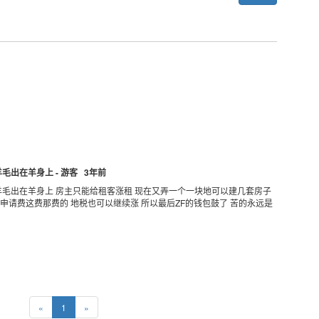
毛出在羊身上 - 游客 3年前
得羊毛出在羊身上 房主只能给租客涨租 现在又弄一个一块地可以建几套房子
申请费这费那费的 地税也可以继续涨 所以最后ZF的钱包鼓了 苦的永远是
«
1
»