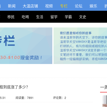
摘
新闻
大温店铺
视频
专栏
论坛
娱乐
游
移民
吃喝
生活
留学
学霸
文史
一
租到底涨了多少？
5:31
阅读量：7891
评论数：2