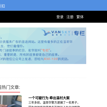
折扣
登录
注册
繁体
周热门文章:
一个可疑行为 牵出温村大案
三年多前，温哥华警方逮捕了一名男子，