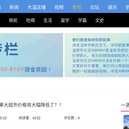
摘
新闻
大温店铺
视频
专栏
论坛
娱乐
游
移民
吃喝
生活
留学
学霸
文史
一
拿大超市价格将大幅降低了？！
6:22
阅读量：4232
评论数：4