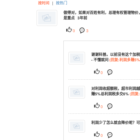
按时间
|
按热门
做得对，如果对百姓有利，总理有权管理物价，
是重点 3年前
0
3
谢谢科普。以前没有这个加税
- 不懂就问
(回复:利润多赚5
0
对利润收超额税，超市利润越
赚5%总利润税多交6%
(回复
0
利润少了怎么就会降价呢？可能
0