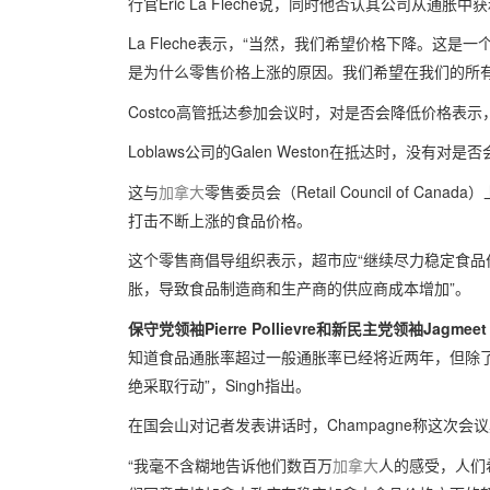
行官Eric La Fleche说，同时他否认其公司从通胀中
La Fleche表示，“当然，我们希望价格下降。这
是为什么零售价格上涨的原因。我们希望在我们的所有
Costco高管抵达参加会议时，对是否会降低价格表示
Loblaws公司的Galen Weston在抵达时，没有
这与
加拿大
零售委员会（Retail Council of
打击不断上涨的食品价格。
这个零售商倡导组织表示，超市应“继续尽力稳定食品
胀，导致食品制造商和生产商的供应商成本增加”。
保守党领袖Pierre Pollievre和新民主党领袖Jag
知道食品通胀率超过一般通胀率已经将近两年，但除
绝采取行动”，Singh指出。
在国会山对记者发表讲话时，Champagne称这次会
“我毫不含糊地告诉他们数百万
加拿大
人的感受，人们