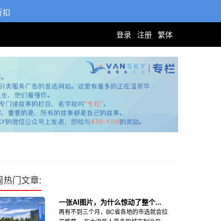
折扣
登录
注册
繁体
周热门文章:
一张AI图片，为什么惊动了整个...
再有不到三个月，BC省各地的市选就会拉