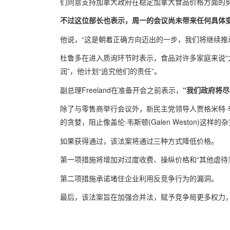
们同意支持加拿大政府在稳定加拿大食品价格方面的努
不过这位部长也表示，周一的会议尚未带来任何具体
他说，“这是朝着正确方向迈出的一步，我们将继续推
杜鲁多在进入质询环节时表示，食品对许多家庭来说“
润”，他计划“追究他们的责任”。
副总理Freeland在准备开会之前表示，
“我们政府将
除了与零售商举行会议外，新民主党领导人贾格米特·辛格(J
的贪婪，阻止像盖伦·韦斯顿(Galen Weston)这
如果获得通过，该法案将通过三种方式降低价格。
第一项措施将增加对过度收费、操纵价格和“其他虐待
第二项措施承诺堵住企业利用反竞争行为的漏洞。
最后，该法案旨在加强合并法，赋予竞争局更多权力