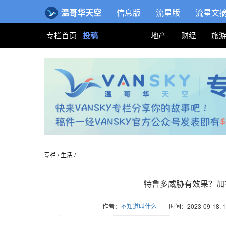
温哥华天空
信息版
流星版
流星文
专栏首页
投稿
地产
财经
旅
专栏
/
生活
/
特鲁多威胁有效果？加
作者：
不知道叫什么
时间：2023-09-18, 1
版权归Vansky所有，转载请标注链接。