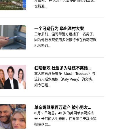
开帷幕。 在大温华人最多的城市列治文，
也将迎...
一个可疑行为 牵出温村大案
三年多前，温哥华警方逮捕了一名男子，
因为他被发现使用多张银行卡在自动取款
机频繁取...
狂晒新欢 杜鲁多为啥还不离婚...
拿大前总理特鲁多（Justin Trudeau）与
流行天后水果姐（Katy Perry）的恋情，
如今已经...
单亲妈继承百万遗产 被小男友...
8 月 2 日消息，43 岁的美国单亲妈妈杰
米・卡尼的人生悲剧，在爱尔兰宁静小镇
彻底落幕...