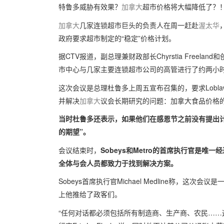
特鲁多威胁有效果？
加拿大
超市价格将大幅降低了？
加拿大
几家连锁超市巨头的负责人在周一赶赴
渥太华
政府要求超市制定的“稳定”价格计划。
据CTV报道，副总理兼财政部长Chyrstia Freeland和创新
市中心与几家主要连锁超市公司的高管进行了约两小
这次会议是总理杜鲁多上周五宣布召集的，要求Loblaw、
并解决
加拿大
议会长期研究的问题：加拿大食品价格
当时杜鲁多还表示，如果他们在感恩节之前没有提出
的期望”。
会议结束时，
Sobeys和Metro的首席执行官是
全体与会人员都致力于找到解决方案。
Sobeys首席执行官Michael Medline称，这
上他推给了政客们。
“任何对话都必须包括所有制造商、生产商、农民……这