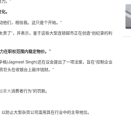
力。”
变化。
动他们，相信我。这只是个开始。”
太贵了”，并表示，鉴于这些大型连锁超市正在创造“创纪录的利
尽力在职权范围内稳定物价。”
agmeet Singh)还在议会
提出了一项法案
，旨在“控制企业
样的杂货巨头在收银台上敲诈钱财。”
加拿大
消费者行为”的罚款。
，以防止大型杂货公司滥用其在行业中的主导地位。