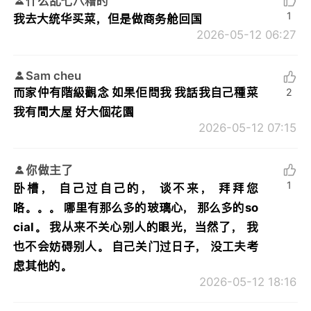
什么乱七八糟的
1
我去大统华买菜，但是做商务舱回国
2026-05-12 06:27
Sam cheu
而家仲有階級觀念 如果佢問我 我話我自己種菜
2
我有間大屋 好大個花園
2026-05-12 07:15
你做主了
1
卧槽， 自己过自己的， 谈不来， 拜拜您
咯。。。 哪里有那么多的玻璃心， 那么多的so
cial。 我从来不关心别人的眼光，当然了， 我
也不会妨碍别人。 自己关门过日子， 没工夫考
虑其他的。
2026-05-12 18:16