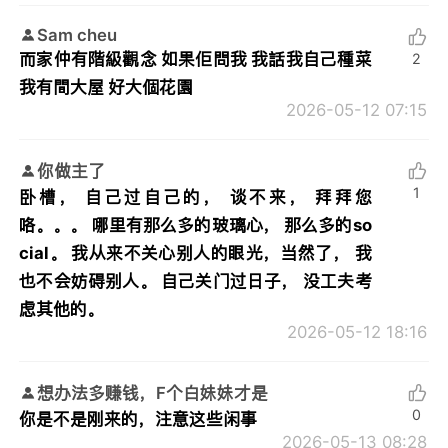
Sam cheu
而家仲有階級觀念 如果佢問我 我話我自己種菜
2
我有間大屋 好大個花園
2026-05-12 07:15
你做主了
1
卧槽， 自己过自己的， 谈不来， 拜拜您
咯。。。 哪里有那么多的玻璃心， 那么多的so
cial。 我从来不关心别人的眼光，当然了， 我
也不会妨碍别人。 自己关门过日子， 没工夫考
虑其他的。
2026-05-12 18:16
想办法多赚钱，F个白妹妹才是
0
你是不是刚来的，注意这些闲事
2026-05-13 08:28