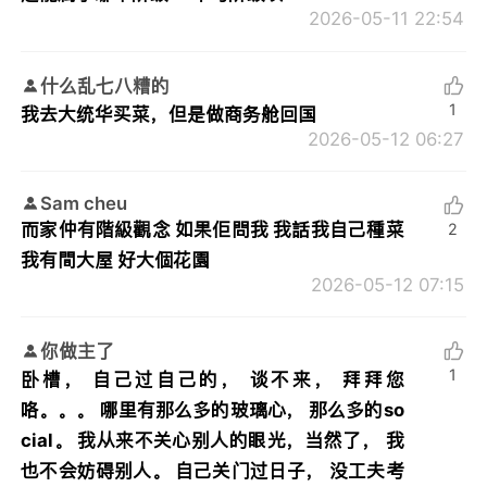
2026-05-11 22:54
什么乱七八糟的
1
我去大统华买菜，但是做商务舱回国
2026-05-12 06:27
Sam cheu
而家仲有階級觀念 如果佢問我 我話我自己種菜
2
我有間大屋 好大個花園
2026-05-12 07:15
你做主了
1
卧槽， 自己过自己的， 谈不来， 拜拜您
咯。。。 哪里有那么多的玻璃心， 那么多的so
cial。 我从来不关心别人的眼光，当然了， 我
也不会妨碍别人。 自己关门过日子， 没工夫考