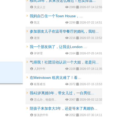
移民18年，从来没这么难过！想卖掉温...
失业人士
2389
2026-07-14 12:55
我妈自己住一个Town House，...
凯文
2299
2026-07-22 14:51
参加朋友儿子在温哥华餐厅的婚礼，我给...
老张
2216
2026-07-31 13:52
我一个朋友病了，让我去London ...
评评理
2164
2026-07-25 14:01
气得我！社团活动认识一个大姐，老是问...
人到中年
2108
2026-07-18 11:35
在Metrotown 租房太难了！看...
租客难当
2072
2026-07-15 13:53
我42岁离婚3年，带女儿过，一白男狂...
怎么办，他值得...
2067
2026-08-02 12:32
陪孩子来加拿大3年，还是等来了离婚协...
惨淡的中年
2052
2026-07-30 14:11