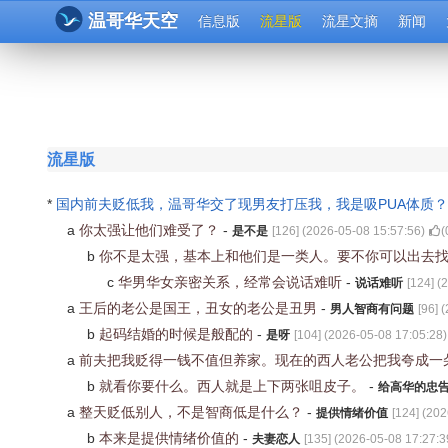
温哥华天空
信息版
流星版
流星文摘
新闻
流星版
*
国内前夫贬低我，温哥华交了现男友打压我，我是吸PUA体质
a
你太强让他们难受了？
-
是不是
[
126
] (
2026-05-08 15:57:56
)
(
b
你不是太强，基本上和他们是一类人。要不你可以出去
c
华男华女亲密关系，经常会说话难听
-
说话难听
[
124
] (
2
a
王后的老公是国王，丑女的老公是丑男
-
男人智商有问题
[
96
] (
b
起码结婚的时候是般配的
-
是呀
[
104
] (
2026-05-08 17:05:28
)
a
前夫把我贬得一钱不值但养家。现在的西人老公把我夸成一
b
就看你要什么。西人就是上下两张咀皮子。
-
给高华的忠
a
整天贬低别人，不是智商低是什么？
-
提供情绪价值
[
124
] (
202
b
本来是提供情绪价值的
-
夫妻恋人
[
135
] (
2026-05-08 17:27:3