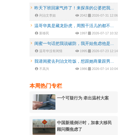
昨天下班回家气炸了！来探亲的公婆把我...
列治文李姐
2042
2026-07-31 12:06
温哥华真是藏龙卧虎，周围干活儿的都不...
新移民
1997
2026-07-17 10:32
闺蜜一句话把我说破防，我开始焦虑他是...
温哥华没有闲情
1995
2026-07-23 12:14
我请闺蜜去列治文吃饭，想跟她商量跟男...
不高兴
1986
2026-07-14 10:04
本周热门专栏
一个可疑行为 牵出温村大案
中国新规倒计时，加拿大移民
顾问圈焦虑了