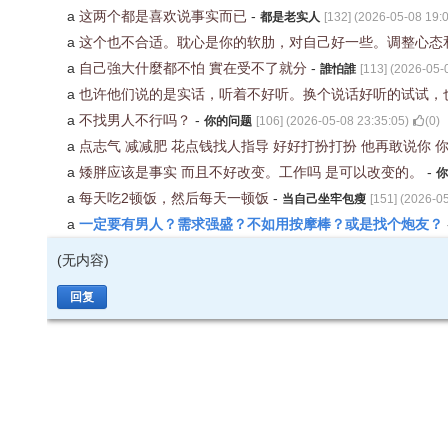
a
这两个都是喜欢说事实而已
-
都是老实人
[
132
] (
2026-05-08 19:
a
这个也不合适。耽心是你的软肋，对自己好一些。调整心态
a
自己強大什麼都不怕 實在受不了就分
-
誰怕誰
[
113
] (
2026-05-
a
也许他们说的是实话，听着不好听。换个说话好听的试试，
a
不找男人不行吗？
-
你的问题
[
106
] (
2026-05-08 23:35:05
)
(
0
)
a
点志气 减减肥 花点钱找人指导 好好打扮打扮 他再敢说你 
a
矮胖应该是事实 而且不好改变。工作吗 是可以改变的。
-
你
a
每天吃2顿饭，然后每天一顿饭
-
当自己坐牢包瘦
[
151
] (
2026-05
一定要有男人？需求强盛？不如用按摩棒？或是找个炮友？
a
(无内容)
回复