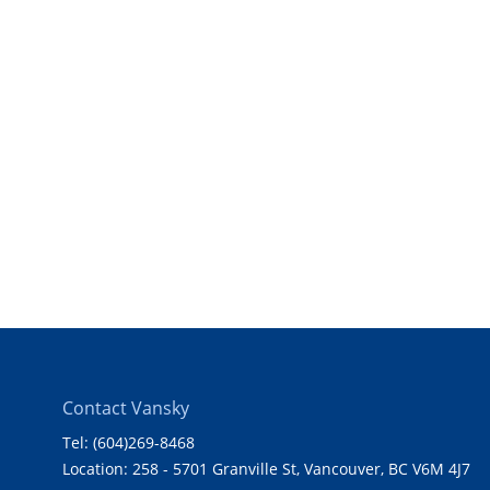
Contact Vansky
Tel: (604)269-8468
Location: 258 - 5701 Granville St, Vancouver, BC V6M 4J7