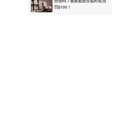
合理吗？看家庭医生临时取消
罚$100！