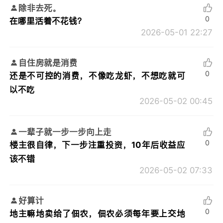
除非去死。
0
在哪里活着不花钱？
2026-05-01 22:27
自住房就是消费
0
还是不可控的消费，不像吃龙虾，不想吃就可
以不吃
2026-05-02 00:45
一辈子就一步一步向上走
0
楼主很自律，下一步注重投资，10年后收益应
该不错
2026-05-02 07:33
好算计
0
地主嘛地卖给了佃农，佃农必须每年要上交地