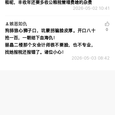
租呢，丰收年还要多收公粮税管理费啥的杂费
2026-05-02 10:41
嫉恶如仇
0
狗肺狼心狮子口，坑蒙拐骗脸皮厚。开口八十
抢一百，一朝结下血海仇！
丽晶二楼那个女会计师很不要脸，也不专业，
找她报税还报错了。诸位小心！
2026-05-03 08:42