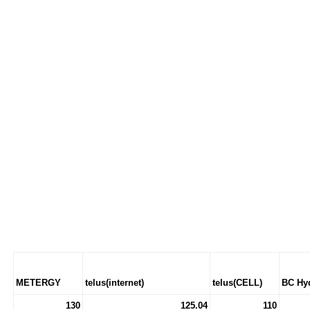
METERGY
telus(internet)
telus(CELL)
BC Hy
130
125.04
110