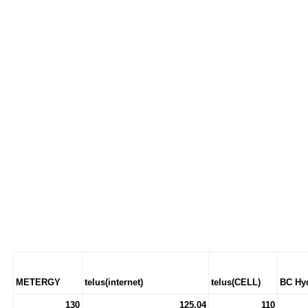
METERGY
telus(internet)
telus(CELL)
BC Hy
130
125.04
110