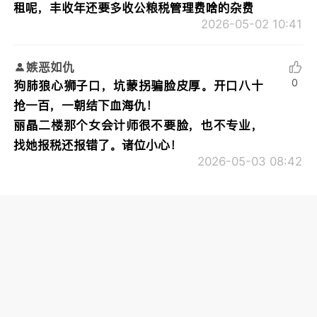
租呢，丰收年还要多收公粮税管理费啥的杂费
2026-05-02 10:41
嫉恶如仇
0
狗肺狼心狮子口，坑蒙拐骗脸皮厚。开口八十
抢一百，一朝结下血海仇！
丽晶二楼那个女会计师很不要脸，也不专业，
找她报税还报错了。诸位小心！
2026-05-03 08:42