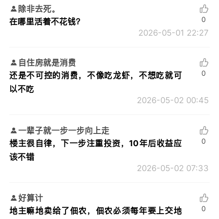
除非去死。
0
在哪里活着不花钱？
2026-05-01 22:27
自住房就是消费
0
还是不可控的消费，不像吃龙虾，不想吃就可
以不吃
2026-05-02 00:45
一辈子就一步一步向上走
0
楼主很自律，下一步注重投资，10年后收益应
该不错
2026-05-02 07:33
好算计
0
地主嘛地卖给了佃农，佃农必须每年要上交地