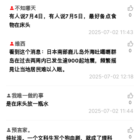
不知哪天
0
有人说7月4日，有人说7月5日，最好备点食
物在床头
2025-07-02 11:43
维西
0
看到这个消息：日本南部鹿儿岛外海吐噶喇群
岛在过去两周内已发生逾900起地震，频繁摇
晃让当地居民难以入眠。
2025-07-02 12:18
我唯一做的事
0
是在床头放一瓶水
2025-07-02 11:44
预言家。
0
纯扯淡。一个文科生写个狗血剧，就成了理科