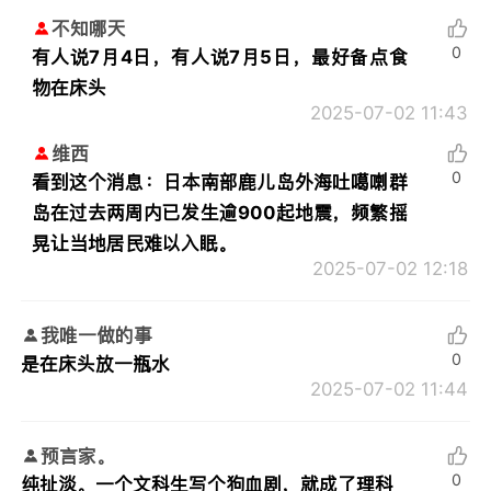
不知哪天
0
有人说7月4日，有人说7月5日，最好备点食
物在床头
2025-07-02 11:43
维西
0
看到这个消息：日本南部鹿儿岛外海吐噶喇群
岛在过去两周内已发生逾900起地震，频繁摇
晃让当地居民难以入眠。
2025-07-02 12:18
我唯一做的事
0
是在床头放一瓶水
2025-07-02 11:44
预言家。
0
纯扯淡。一个文科生写个狗血剧，就成了理科