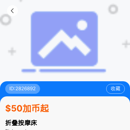
ID:2826892
收藏
$50加币起
折叠按摩床