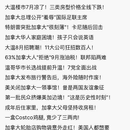
大温楼市7月凉了！三类房型价格全线下跌！
加拿大总理公开“羞辱”国际足联主席
特朗普突批加拿大"很刻薄"！卡尼随后回击
加拿大华人家庭困境！孩子只会说英语
大温8月招聘潮！11大公司狂招数百人！
63%加拿大人"拒绝"9月涨油税！联邦陷两难
温哥华市长选战提前升温！7党全面出战
加拿大发布旅行警告后，海外险随时作废！
美关闭加拿大一领事馆！曾是两国友谊象征
第一批民众挤爆美加边境！“这是历史性时刻”！
成年后住家里，加拿大父母坚持收房租！
一盒Costco鸡腿, 竟少了三两肉!
加拿大轮胎店购物袋意外走红！美国人都想要