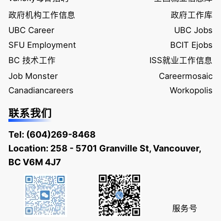
政府机构工作信息
政府工作库
UBC Career
UBC Jobs
SFU Employment
BCIT Ejobs
BC 技术工作
ISS就业工作信息
Job Monster
Careermosaic
Canadiancareers
Workopolis
联系我们
Tel:
(604)269-8468
Location: 258 - 5701 Granville St, Vancouver,
BC V6M 4J7
服务号