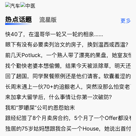
热点话题
流星版
更多
快40了，在温哥华一轮又一轮的相亲……
眼下有没有必要卖列治文的房子，换到温西或西温？
前几天Potluck，一个熟人带了漂亮的果盘，她室友悄
找个勤快老婆本想偷懒，结果今天被派除草，明天还
回了趟国，同学聚餐照例还是他们请客。软囊羞涩的
长周末遇上一伙70+的追鲸老人，突然没那么怕变老了
来加拿大留学后，什么事情让你第一次破防？
我和“罗嚼屎”公司的恩怨始末
跟经纪签了8个月卖房合约，5个月了一个Offer都没
独居的75岁姑妈想跟我合买一个House，她说出首付