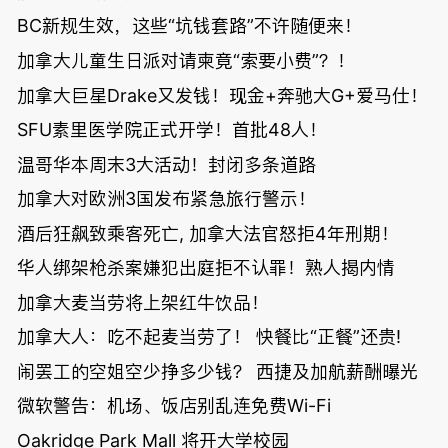
BC新规生效，这些“坑钱套路”不许随便来！
加拿大儿童生日派对请柬竟“索要小费”？！
加拿大巨星Drake又发钱！现金+奔驰大G+爱马仕！
SFU素里医学院正式开学！首批48人！
温哥华本周末3大活动！封闭多条道路
加拿大对欧洲3国发布紧急旅行警示！
酒后狂飙致乘客死亡, 加拿大法官怒拒4年刑期！
华人绑架枪杀案嫌犯出庭拒不认罪！熟人揭内情
加拿大麦当劳将上架红牛饮品！
加拿大人：吃不起麦当劳了！ 快餐比“正餐”还贵!
闹罢工的空姐空少挣多少钱？ 西捷及加航薪酬曝光
微软警告：机场、饭店别乱连免费Wi-Fi
Oakridge Park Mall 将开大学校园