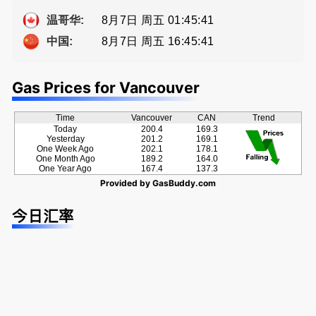
提供高额返
ng電話 778
佣
-689-5519
8月7日 周五 01:45:42
温哥华:
8月7日 周五 16:45:42
中国:
Gas Prices for Vancouver
Time
Vancouver
CAN
Trend
Today
200.4
169.3
Yesterday
201.2
169.1
One Week Ago
202.1
178.1
One Month Ago
189.2
164.0
One Year Ago
167.4
137.3
Provided by
GasBuddy.com
今日汇率