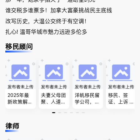
谁交税多谁票多！加拿大富豪挑战民主底线
改写历史，大温公交终于有空调！
扎心! 温哥华城市魅力远逊多伦多
移民顾问
2025年最
夫妻父母团
洋帆移民留
移民、签
新政策解
聚、人道移
学公司，精
证、上诉 --
读，政府持
民、LMIA
做旅游转学
-”亲自负
牌顾问为您
和工签 移
签各类签证
责、全程跟
免费咨询各
民难民上诉
留学转学，
进”的RCIC-
律师
类疑难签证
疑难问题的
BCPNP，E
IRB持牌移
问题，夫妻
解决 各类
E，团聚移
民顾问