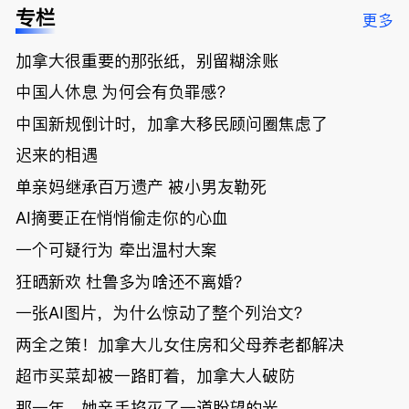
低；免费狂
了；一夜返
被罚1680
曝光；美国
专栏
更多
送50万磅蔬
贫！华人找
刀，公寓惊
夫妻住进殡
菜！大
银行做房贷
现天价罚
仪馆
加拿大很重要的那张纸，别留糊涂账
温“丑陋土
欠款多出$1
单；房市崩
豆日”冲击
9万；突
盘前兆？加
中国人休息 为何会有负罪感？
吉尼斯纪
发！无辜男
国租赁市场
录；惨！留
孩温哥华市
恐迎暴跌危
中国新规倒计时，加拿大移民顾问圈焦虑了
学生换汇被
中心被刺身
机！
迟来的相遇
骗光2万美
亡；
元，还被卷
单亲妈继承百万遗产 被小男友勒死
入跨国刑案
账户遭封！
AI摘要正在悄悄偷走你的心血
一个可疑行为 牵出温村大案
狂晒新欢 杜鲁多为啥还不离婚？
一张AI图片，为什么惊动了整个列治文？
两全之策！加拿大儿女住房和父母养老都解决
超市买菜却被一路盯着，加拿大人破防
那一年，她亲手掐灭了一道盼望的光