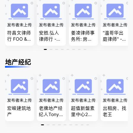
团聚，投资
移民签证
民和魁北克
移民以及各
、翻译和海
PEQ60472
类省提名和
牙认证
08731
技术移民
符昌文律师
安胜.弘人
姜凌律师事
"温哥华出
行 FOO & C
律师行 -
务所: 房产
庭律师" -
OMPANY-
（大温地区
过户专做急
华夏律师事
家庭法, 离
最大的华人
件。婚姻
务所 - 劳动
婚/财产分
律师行、精
法/公司法/
法， 建
地产经纪
配, 子女抚
干团队、多
民事商业诉
筑， 人身
养, 刑事法
名中、外文
讼律师
伤害，商业
律师、多语
纠纷，审判
种服务、高
辩护
效优质、助
您安心乐
业、胜劵稳
操)
宏峻建筑地
老牌地产经
超值新盤素
出租房、找
产
纪人Tony L
里中心2房1
老王
in 忠于客户
廳1書房高
经验买卖
級公寓，So