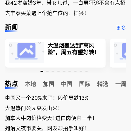
我42岁离婚3年，带女儿过，一白男狂追不舍有点招
去丰泰买菜遇上个抢车位的，扫兴！
新闻
更多
大温烟霾达到“高风
险”，周五有望好转！
热点
本地
加国
中国
国际
精选
一周
中国又一个20%来了！股价暴跌13%
大温热门公园突发山火！
加拿大牛肉价格变天! 进口肉便宜一半！
列治文夜市要关，网友却拍手叫好！