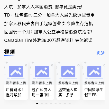
大坑！加拿大人本国消费, 账单竟是美元!
TD：钱包缩水 三分一加拿大人最先砍这些费用
加拿大移民夫妻白手起家创业 如今陷生存危机
回国玩一个月? 加拿大公立学校请假避坑指南!
Canadian Tire外泄3800万顾客资料 集体诉讼
视频
更多
油价跳水！
过百印度人
温交通大瘫
中国留学生
温哥华加油
用一套“剧
痪！多条主
假冒FBI上
省大钱，专
本”，移民
路封死到年
门行骗；泰
家曝还会更
官：太假
底；做顿饭
国高僧丑闻