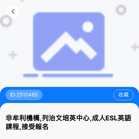
ID:2510465
收藏
非牟利機構,列治文培英中心,成人ESL英語
課程,接受報名