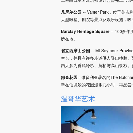
凡尼尔公园
-- Vanier Par
大型雕塑、剧院等景点及娱乐设施，吸
Barclay Heritage Square
-- 10
所在地。
省立西摩山公园
-- Mt Seymou
生长，并且有许多步道供人登山揽胜。
内大多为香脂冷杉、黄柏与高山铁杉。
部查花园
- 维多利亚著名的The But
幸在仙境般的花园漫步几小时，再品尝
温哥华艺术