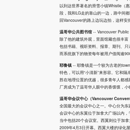
以到达世界著名的滑雪小镇Whistle（惠
段，我和LG走的靠山的一边，路中间都
回Vancouver的路上边玩边拍，这样
温哥华公共图书馆
-- Vancouve
除了他的建筑外观，里面馆藏也很丰富
包括书籍、视听资料、报章、期刊、只
而系统旗下的物资每年被用户借阅逾90
耶鲁镇
-- 耶鲁镇是一个较为古老的t
特色，可以用“小清新”来形容。它和
胜在地理位置的优越，很多青年人都感
厂房成为了温哥华人眼中的香馍馍，小
温哥华会议中心（Vancouver Conventi
全国最大的会议中心之一。中心分为东西
会议中心的东翼位于加拿大广场以内，于1
当中包括20个会议室。西翼则位于加拿大
2009年4月3日开幕。西翼大楼的绿