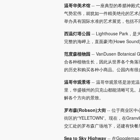
温哥华美术馆
-- 一座典型的希腊神
气势宏伟，就犹如一件精美绝伦的艺术
举办具有国际水准的艺术展览，包括不
西温灯塔公园
-- Lighthouse
完整的海岬上，直面豪湾(Howe So
范度森植物园
-- VanDusen B
合各种植物生长，因此从世界各个角落
的历史和购买各种小商品。公园内有很
温哥华观景塔
-- 温哥华观景塔是游
里，华盛顿州的贝克山都能清晰可见。
解各个方向的景致。
罗布森(Robson)大街
-- 位于商业区中
街区的“YELETOWN”。现在，在Gra
交汇处的罗布森广场地下，还建有快餐
Sea to Sky Highway
-- 在Google