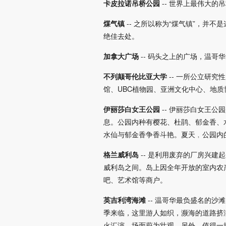
卡皮拉诺吊桥公园
-- 世界上最伟大的
煤气镇
-- 之所以称为“煤气镇”，并不是
绝佳去处。
加拿大广场
-- 码头之上的广场，温哥
不列颠哥伦比亚大学
-- 一所公立研
馆、UBC植物园、亚洲文化中心、地
伊丽莎白女王公园
-- 伊丽莎白女王
息。公园内种有樱花、杜鹃、郁金香、
水仙与郁金香争香斗艳。夏天﹐公园内
格兰威利岛
-- 是利用废弃的厂房兴
威利岛之间。岛上因全年开放的室内农
吧、艺术馆等商户。
英吉利湾海滩
-- 温哥华最负盛名的
季来临，这里游人如织，濒海的道路挤
火汇演，场面蔚为壮观。另外，值得一提的