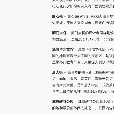
橙红色的夕阳徐徐沉入海平面的壮观景
白石镇
-- 白石镇(White Roc
边境处，美国人喜欢周末过境来白石镇
狮门大桥
-- 狮门大桥的设计者同样
和西温区)。全桥总长1517.3米，
温哥华水族馆
-- 温哥华水族馆创建
同的地理环境分为不同的展示区，是观
里举办的教育节目，来更深入的认识我
唐人街
-- 温哥华的唐人街(Chin
店、肉铺、鱼店、青菜店、海味干货店
会有舞龙舞狮。另外唐人街的广式饮茶也
世界上最窄的店铺--周永职燕梳(Sam Kee
林恩峡谷公园
-- 林恩峡谷公园是北
的地和最爱的休闲去处之一。公园内森