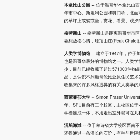
本拿比山公园
-- 位于温哥华本拿比
华市中心、斯坦利公园和狮门桥，北面
的草坪上或躺或坐，赏花、看景、观夕
格劳斯山
-- 格劳斯山是距离温哥华
要想放松心情，峰顶山庄(Peak Ch
人类学博物馆
-- 建立于1947年
也是温哥华最好的博物馆之一。人类学
少，目前已经收藏了超过571000件物
品，是认识不列颠哥伦比亚原住民艺术
收集来的许多风格迥异的有关人类学的
西蒙菲莎大学
-- Simon Fraser
年。SFU目前有三个校区，主校区位于
学楼连成一体，不用走出室外就可在几
沉船海滩
-- 位于卑诗省大学校区西南
还得通过一条漫长的石阶，有种与世隔绝的