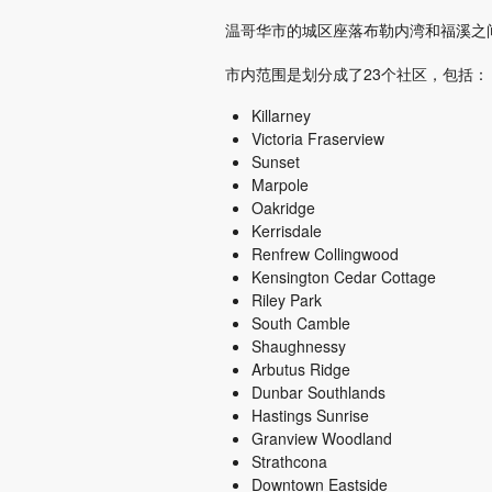
温哥华市的城区座落布勒内湾和福溪之
市内范围是划分成了23个社区，包括：
Killarney
Victoria Fraserview
Sunset
Marpole
Oakridge
Kerrisdale
Renfrew Collingwood
Kensington Cedar Cottage
Riley Park
South Camble
Shaughnessy
Arbutus Ridge
Dunbar Southlands
Hastings Sunrise
Granview Woodland
Strathcona
Downtown Eastside