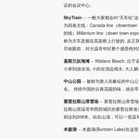
证的会议中心。
SkyTrain
-- 一般大家都会叫“天车
为四条主线：Canada line（downtown 的
的线）Millenium line（down to
称为天车是都在高架桥上行驶的. 反正
尽收眼前，对大温哥华区整个感受绝对的值（尤其
基斯兰奴海滩
-- Kitslano Be
小来到游泳池, 小的在池边戏水, 大人
中山公园
-- 被称为唐人街象征的中
名。 传统中国的古典花园韵味，就在
塞普拉斯山滑雪场
-- 塞普拉斯山滑雪场(
拉斯山滑温哥华西部城区的塞普拉斯省
则达到208米。站在山顶，可以一览
本森湖
-- 本森湖(Buntzen Lak